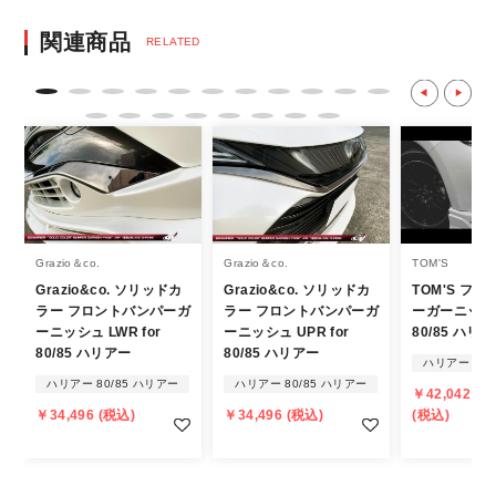
決済後の正式注文後のキャンセルや変更につい
関連商品
RELATED
て
・決済後の正式注文後のキャンセルや変更は
不可となりますので、商品やカラー等、お間
違い無いようお願い致します。
※商品写真は実際の商品とカラーやイメー
ジが若干異なる場合もございます。
商品名や説明等でご確認ください。
Grazio＆co.
Grazio＆co.
TOM'S
Grazio&co. ソリッドカ
Grazio&co. ソリッドカ
TOM'S フ
発送について
ラー フロントバンパーガ
ラー フロントバンパーガ
ーガーニッシュ
ーニッシュ LWR for
ーニッシュ UPR for
80/85 ハリ
・エアロパーツ・マフラー等の大型商品は、
80/85 ハリアー
80/85 ハリアー
ハリアー 80/
個人宅への直送・営業所止めができないこと
ハリアー 80/85 ハリアー
ハリアー 80/85 ハリアー
￥42,042 ～ 
があることはご了承ください。
￥34,496 (税込)
￥34,496 (税込)
(税込)
また、小さな商品でも、メーカーによって
は個人宅直送・営業所止めが不可の場合がご
ざいます。