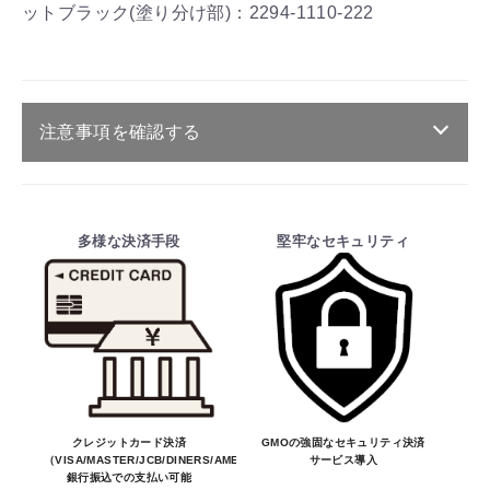
ットブラック(塗り分け部)：2294-1110-222
注意事項を確認する
ご注文・送料・納期等について
・商品は、メーカー取り寄せ品になります。
多様な決済手段
堅牢なセキュリティ
・ご注文受付後、メーカーに適合確認を行
い、商品の価格・送料及び納期の正式なご連
絡をしてからの決済となっております。
そのため、ご注文後に適合確認を行い、適
合しない場合はキャンセル可能です。
※商品はメーカー品のため予告無く価格が
変わる場合があります。
※商品は予告無く生産及び販売不可となる
クレジットカード決済
GMOの強固なセキュリティ決済
（VISA/MASTER/JCB/DINERS/AMEX）、
サービス導入
場合があります。
銀行振込での支払い可能