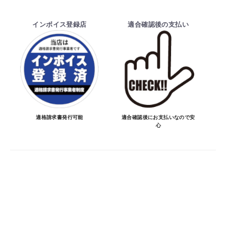
・ご注文前の納期のお問い合わせは、ご注文
時と納期が異なるトラブルが発生致しますの
インボイス登録店
適合確認後の支払い
でお受けしておりません。
納期を知りたい場合は、一旦ご注文のお手
続きをお願い致します。
決済について
・ご注文後にメーカー確認を行い、商品が愛
車に合うことを確認してから決済となりま
適格請求書発行可能
適合確認後にお支払いなので安
心
す。
・決済方法は、クレジットカード決済
（VISA/MASTER/JCB/DINERS/AMEX）、
銀行振込となります。
※決済にあたり42,000社の導入実績があ
る、GMOイプシロン株式会社が提供する強
固なセキュリティ決済サービスを利用してい
ます。