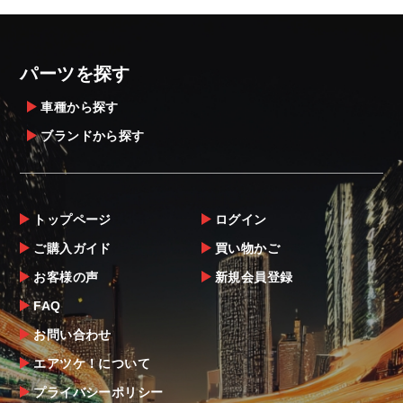
・発送先に、塗装・取付店等の業者様をご指
定することをお奨め致します。
・メーカーによっては、配送先が自動車関連
パーツを探す
業者でなければ、配送出来ないことがあるこ
とは予めご了承ください。
車種から探す
ブランドから探す
お届け商品について
商品到着後は速やかに開封のうえ、中身をご
確認下さい。
トップページ
ログイン
当社ならびにメーカーでは販売する商品に万
ご購入ガイド
買い物かご
全を期すよう尽力しておりますが、
お客様の声
新規会員登録
万一、商品に不具合があった場合は商品出荷
後5日以内にご連絡をお願いします。
FAQ
なお、塗装・加工・装着後の交換や返品は、
お問い合わせ
理由を問わず一切お受けできません。
エアツケ！について
プライバシーポリシー
商品の不具合や状況は写真等をお願いする場