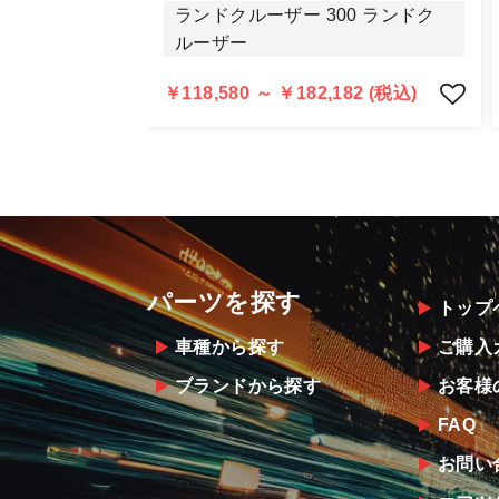
明らかに当社またはメーカーに瑕疵が
ランドクルーザー 300 ランドク
当社よりメーカー・運送会社へ状況報
ルーザー
尚、やむを得ず同等品・代替品をご用
お客様のお支払い方法に関わらず、ご
￥118,580 ～ ￥182,182 (税込)
パーツを探す
トップ
車種から探す
ご購入
ブランドから探す
お客様
FAQ
お問い