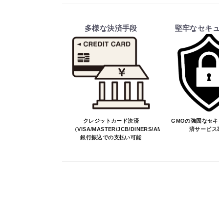
ご注文・送料・納期等について
・商品は、メーカー取り寄せ品になり
多様な決済手段
堅牢なセキ
・ご注文受付後、メーカーに適合確認
そのため、ご注文後に適合確認を行
※商品はメーカー品のため予告無く
※商品は予告無く生産及び販売不可
・ご注文前の納期のお問い合わせは、
納期を知りたい場合は、一旦ご注文
決済について
クレジットカード決済
GMOの強固なセ
（VISA/MASTER/JCB/DINERS/AMEX）、
済サービス
銀行振込での支払い可能
・ご注文後にメーカー確認を行い、商
・決済方法は、クレジットカード決済（VI
※決済にあたり42,000社の導入
決済後の正式注文後のキャンセルや変
・決済後の正式注文後のキャンセルや