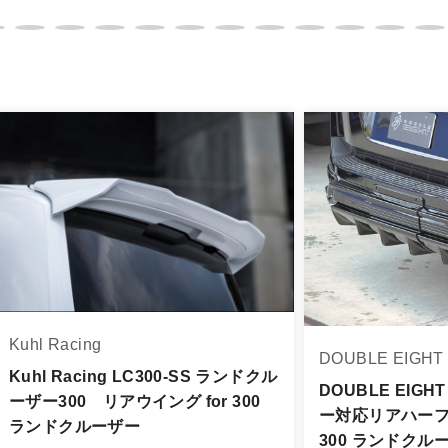
イメージが若干異なる場合もございます。
。
品は、個人宅への直送・営業所止めができないことがあるこ
よっては個人宅直送・営業所止めが不可の場合がございます
をご指定することをお奨め致します。
車関連業者でなければ、配送出来ないことがあることは予め
身をご確認下さい。
品に万全を期すよう尽力しておりますが、
Kuhl Racing
品出荷後5日以内にご連絡をお願いします。
DOUBLE EIGHT
品は、理由を問わず一切お受けできません。
Kuhl Racing LC300-SS ランドクル
DOUBLE EIG
ーザー300 リアウイング for 300
ー対応リアハーフス
する場合もございますので、ご協力をお願いします。
ランドクルーザー
300 ランドクル