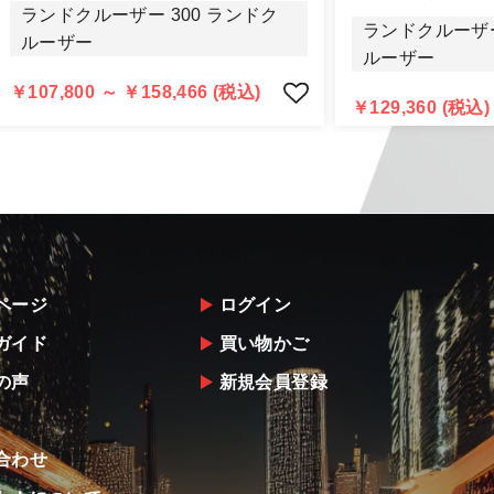
認められる場合（商品誤発送・初期不良・運送破損等）につ
ランドクルーザー 300 ランドク
告・確認の上、同等品・代替品への交換対応の手配をさせて
ランドクルーザー
ルーザー
意出来ない場合はご返金とさせて頂きます。
ルーザー
返金は銀行振込となりますことを予めご了承下さい。
￥107,800 ～ ￥158,466 (税込)
￥129,360 (税込)
ページ
ログイン
ガイド
買い物かご
の声
新規会員登録
合わせ