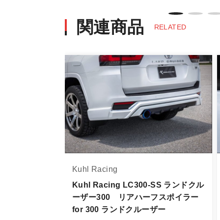
※商品写真は実際の商品とカラーや
商品名や説明等でご確認ください
関連商品
RELATED
発送について
・エアロパーツ・マフラー等の大型商
また、小さな商品でも、メーカーに
・発送先に、塗装・取付店等の業者様
・メーカーによっては、配送先が自動
お届け商品について
商品到着後は速やかに開封のうえ、中
当社ならびにメーカーでは販売する商
Kuhl Racing
万一、商品に不具合があった場合は商
なお、塗装・加工・装着後の交換や返
Kuhl Racing LC300-SS ランドクル
ーザー300 リアハーフスポイラー
商品の不具合や状況は写真等をお願い
for 300 ランドクルーザー