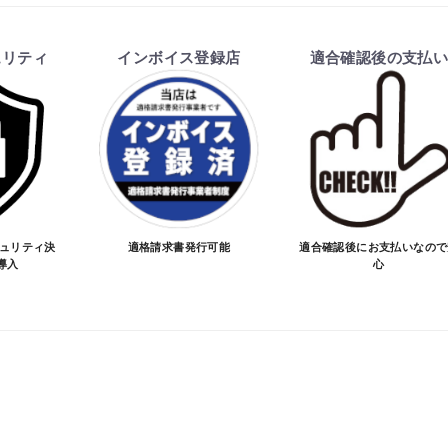
ます。
ュリティ
インボイス登録店
適合確認後の支払
を行い、商品の価格・送料及び納期の正式なご連絡をしてか
い、適合しない場合はキャンセル可能です。
価格が変わる場合があります。
となる場合があります。
お買物を続ける
カートへ進む
ご注文時と納期が異なるトラブルが発生致しますのでお受け
のお手続きをお願い致します。
キュリティ決
適格請求書発行可能
適合確認後にお支払いなので
導入
心
品が愛車に合うことを確認してから決済となります。
SA/MASTER/JCB/DINERS/AMEX）、銀行振込となり
実績がある、GMOイプシロン株式会社が提供する強固なセキュ
更について
変更は不可となりますので、商品やカラー等、お間違い無い