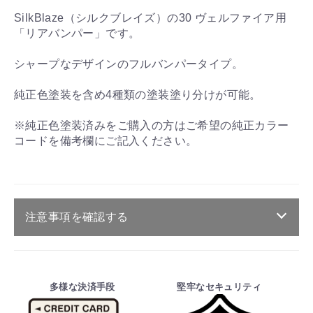
SilkBlaze（シルクブレイズ）の30 ヴェルファイア用
「リアバンパー」です。
シャープなデザインのフルバンパータイプ。
純正色塗装を含め4種類の塗装塗り分けが可能。
※純正色塗装済みをご購入の方はご希望の純正カラー
コードを備考欄にご記入ください。
注意事項を確認する
ご注文・送料・納期等について
・商品は、メーカー取り寄せ品になります。
多様な決済手段
堅牢なセキュリティ
・ご注文受付後、メーカーに適合確認を行
い、商品の価格・送料及び納期の正式なご連