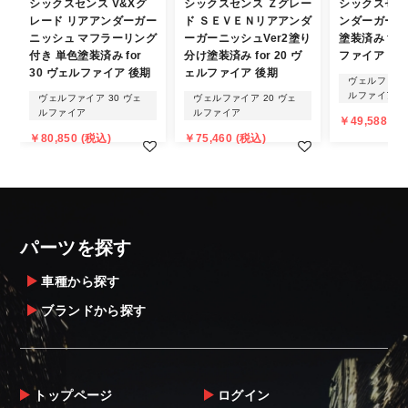
シックスセンス V&Xグ
シックスセンス Ｚグレー
シックスセン
発送について
レード リアアンダーガー
ド ＳＥＶＥＮリアアンダ
ンダーガーニ
ニッシュ マフラーリング
ーガーニッシュVer2塗り
塗装済み for
・エアロパーツ・マフラー等の大型商品は、
付き 単色塗装済み for
分け塗装済み for 20 ヴ
ファイア
30 ヴェルファイア 後期
ェルファイア 後期
個人宅への直送・営業所止めができないこと
ヴェルファイア
ルファイア
があることはご了承ください。
ヴェルファイア 30 ヴェ
ヴェルファイア 20 ヴェ
ルファイア
ルファイア
また、小さな商品でも、メーカーによって
￥49,588 (税
￥80,850 (税込)
￥75,460 (税込)
は個人宅直送・営業所止めが不可の場合がご
ざいます。
・発送先に、塗装・取付店等の業者様をご指
定することをお奨め致します。
・メーカーによっては、配送先が自動車関連
パーツを探す
業者でなければ、配送出来ないことがあるこ
とは予めご了承ください。
車種から探す
ブランドから探す
お届け商品について
商品到着後は速やかに開封のうえ、中身をご
確認下さい。
トップページ
ログイン