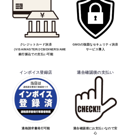
絡をしてからの決済となっております。
そのため、ご注文後に適合確認を行い、適
合しない場合はキャンセル可能です。
お買物を続ける
カートへ進む
※商品はメーカー品のため予告無く価格が
変わる場合があります。
※商品は予告無く生産及び販売不可となる
クレジットカード決済
GMOの強固なセキュリティ決済
（VISA/MASTER/JCB/DINERS/AMEX）、
サービス導入
場合があります。
銀行振込での支払い可能
・ご注文前の納期のお問い合わせは、ご注文
時と納期が異なるトラブルが発生致しますの
インボイス登録店
適合確認後の支払い
でお受けしておりません。
納期を知りたい場合は、一旦ご注文のお手
続きをお願い致します。
決済について
・ご注文後にメーカー確認を行い、商品が愛
車に合うことを確認してから決済となりま
適格請求書発行可能
適合確認後にお支払いなので安
心
す。