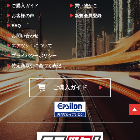
当社ならびにメーカーでは販売する商品に万
ご購入ガイド
買い物かご
全を期すよう尽力しておりますが、
お客様の声
新規会員登録
万一、商品に不具合があった場合は商品出荷
後5日以内にご連絡をお願いします。
FAQ
なお、塗装・加工・装着後の交換や返品は、
お問い合わせ
理由を問わず一切お受けできません。
エアツケ！について
プライバシーポリシー
商品の不具合や状況は写真等をお願いする場
合もございますので、ご協力をお願いしま
特定商取引に基づく表記
す。
明らかに当社またはメーカーに瑕疵が認めら
ご購入ガイド
れる場合（商品誤発送・初期不良・運送破損
等）につきましては、
当社よりメーカー・運送会社へ状況報告・確
認の上、同等品・代替品への交換対応の手配
をさせて頂きます。
尚、やむを得ず同等品・代替品をご用意出来
ない場合はご返金とさせて頂きます。