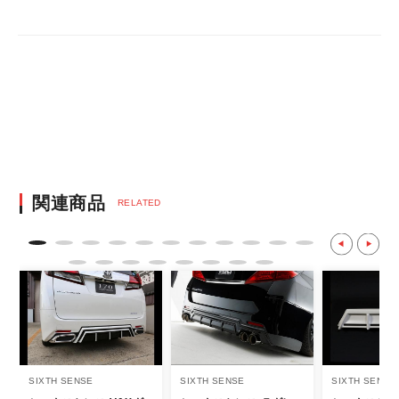
・決済方法は、クレジットカード決済
（VISA/MASTER/JCB/DINERS/AMEX）、
銀行振込となります。
※決済にあたり42,000社の導入実績があ
る、GMOイプシロン株式会社が提供する強
固なセキュリティ決済サービスを利用してい
ます。
決済後の正式注文後のキャンセルや変更につい
関連商品
RELATED
て
・決済後の正式注文後のキャンセルや変更は
不可となりますので、商品やカラー等、お間
違い無いようお願い致します。
※商品写真は実際の商品とカラーやイメー
ジが若干異なる場合もございます。
商品名や説明等でご確認ください。
SIXTH SENSE
SIXTH SENSE
SIXTH SENSE