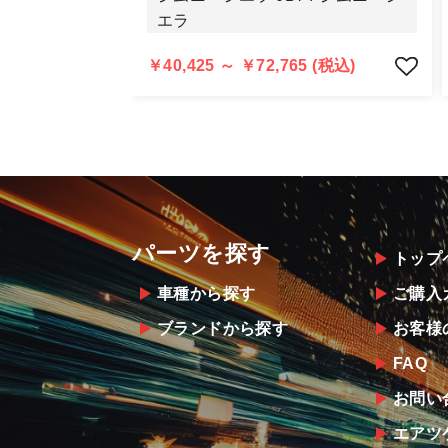
当社よりメーカー・運送会社へ状況報
エラ
尚、やむを得ず同等品・代替品をご用
お客様のお支払い方法に関わらず、ご
￥40,425 ～ ￥72,765 (税込)
パーツを探す
トップ
車種から探す
ご購入
ブランドから探す
お客様
FAQ
お問い
エアツ