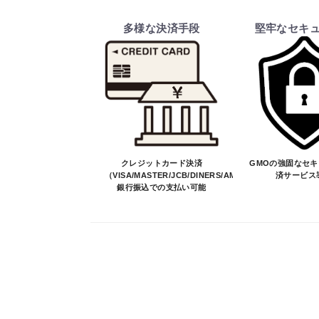
・商品は、メーカー取り寄せ品になり
多様な決済手段
堅牢なセキ
・ご注文受付後、メーカーに適合確認
そのため、ご注文後に適合確認を行
※商品はメーカー品のため予告無く
※商品は予告無く生産及び販売不可
・ご注文前の納期のお問い合わせは、
納期を知りたい場合は、一旦ご注文
決済について
クレジットカード決済
GMOの強固なセ
（VISA/MASTER/JCB/DINERS/AMEX）、
済サービス
銀行振込での支払い可能
・ご注文後にメーカー確認を行い、商
・決済方法は、クレジットカード決済（VI
※決済にあたり42,000社の導入
決済後の正式注文後のキャンセルや変
・決済後の正式注文後のキャンセルや
※商品写真は実際の商品とカラーや