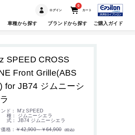
0
ログイン
カート
車種から探す
ブランドから探す
ご購入ガイド
'z SPEED CROSS
NE Front Grille(ABS
) for JB74 ジムニーシ
ラ
ンド： M'z SPEED
 種： ジムニーシエラ
式： JB74 ジムニーシエラ
常価格：
￥42,900～￥64,900
(税込)