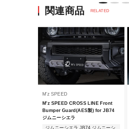
商品名や説明等でご確認ください
関連商品
RELATED
発送について
・エアロパーツ・マフラー等の大型商
また、小さな商品でも、メーカーに
・発送先に、塗装・取付店等の業者様
・メーカーによっては、配送先が自動
お届け商品について
商品到着後は速やかに開封のうえ、中
当社ならびにメーカーでは販売する商
M'z SPEED
万一、商品に不具合があった場合は商
なお、塗装・加工・装着後の交換や返
M'z SPEED CROSS LINE Front
Bumper Guard(AES製) for JB74
商品の不具合や状況は写真等をお願い
ジムニーシエラ
明らかに当社またはメーカーに瑕疵が
ジムニーシエラ JB74 ジムニーシ