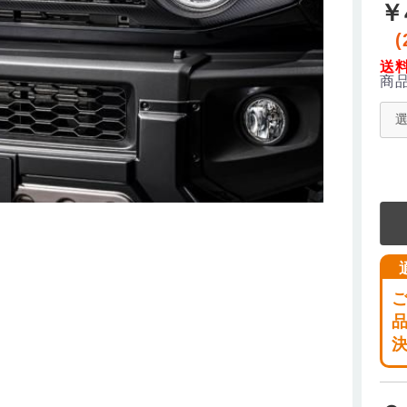
￥
(
送
商