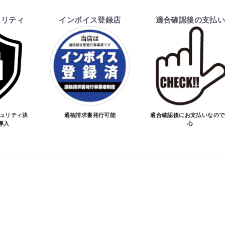
ます。
ュリティ
インボイス登録店
適合確認後の支払
を行い、商品の価格・送料及び納期の正式なご連絡をしてか
い、適合しない場合はキャンセル可能です。
価格が変わる場合があります。
となる場合があります。
ご注文時と納期が異なるトラブルが発生致しますのでお受け
お買物を続ける
カートへ進む
のお手続きをお願い致します。
キュリティ決
適格請求書発行可能
適合確認後にお支払いなので
導入
心
品が愛車に合うことを確認してから決済となります。
SA/MASTER/JCB/DINERS/AMEX）、銀行振込となり
実績がある、GMOイプシロン株式会社が提供する強固なセキュ
更について
変更は不可となりますので、商品やカラー等、お間違い無い
イメージが若干異なる場合もございます。