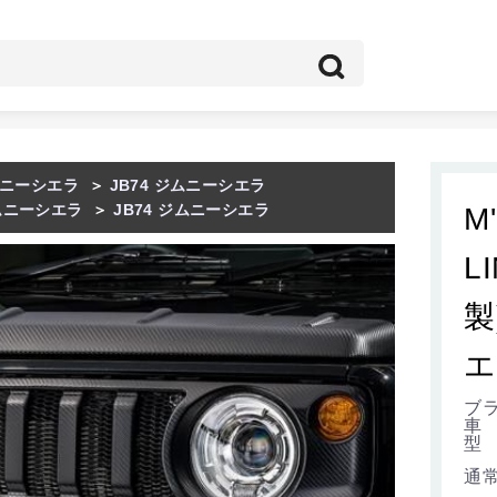
ニーシエラ
＞
JB74 ジムニーシエラ
ムニーシエラ
＞
JB74 ジムニーシエラ
M
LI
製
エ
ブラ
車
型 
通