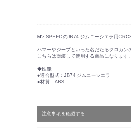
M'z SPEEDのJB74 ジムニーシエラ用CROSS L
ハマーやジープといった名だたるクロカン
こちらは塗装して使用する商品になります
◆性能
●適合型式：JB74 ジムニーシエラ
●材質：ABS
注意事項を確認する
ご注文・送料・納期等について