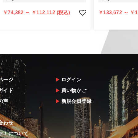
告・確認の上、同等品・代替品への交換対応の手配をさせて
意出来ない場合はご返金とさせて頂きます。
￥74,382 ～ ￥112,112 (税込)
￥133,672 ～ ￥1
返金は銀行振込となりますことを予めご了承下さい。
ページ
ログイン
ガイド
買い物かご
の声
新規会員登録
合わせ
ケ！について