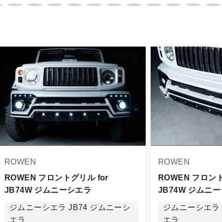
。
品は、個人宅への直送・営業所止めができないことがあるこ
よっては個人宅直送・営業所止めが不可の場合がございます
をご指定することをお奨め致します。
車関連業者でなければ、配送出来ないことがあることは予め
身をご確認下さい。
品に万全を期すよう尽力しておりますが、
ROWEN
ROWEN
品出荷後5日以内にご連絡をお願いします。
品は、理由を問わず一切お受けできません。
ROWEN フロントグリル for
ROWEN フロント
JB74W ジムニーシエラ
JB74W ジムニ
する場合もございますので、ご協力をお願いします。
ジムニーシエラ JB74 ジムニーシ
ジムニーシエラ 
認められる場合（商品誤発送・初期不良・運送破損等）につ
エラ
エラ