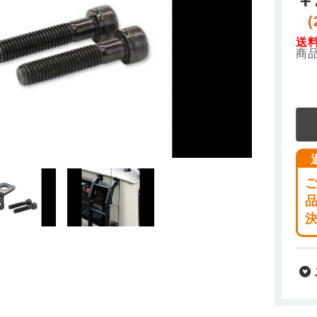
(
送
商