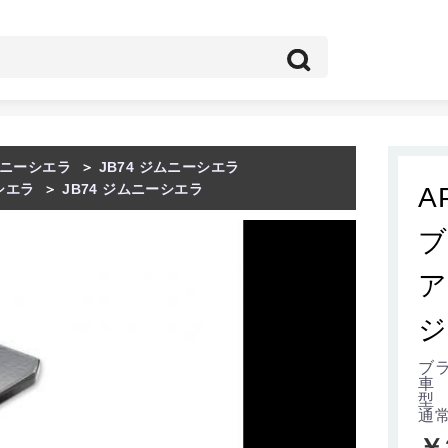
ニーシエラ
＞
JB74 ジムニーシエラ
シエラ
＞
JB74 ジムニーシエラ
A
ブ
ア
ジ
ブラ
車
型 
通
￥