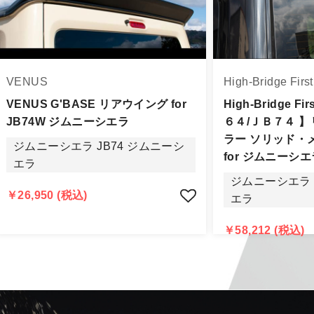
身をご確認下さい。
品に万全を期すよう尽力しておりますが、
VENUS
High-Bridge First
品出荷後5日以内にご連絡をお願いします。
品は、理由を問わず一切お受けできません。
VENUS G'BASE リアウイング for
High-Bridge 
JB74W ジムニーシエラ
６４/ＪＢ７４ 
する場合もございますので、ご協力をお願いします。
ラー ソリッド・
ジムニーシエラ JB74 ジムニーシ
認められる場合（商品誤発送・初期不良・運送破損等）につ
for ジムニーシエラ
エラ
告・確認の上、同等品・代替品への交換対応の手配をさせて
ジムニーシエラ 
意出来ない場合はご返金とさせて頂きます。
￥26,950 (税込)
エラ
返金は銀行振込となりますことを予めご了承下さい。
￥58,212 (税込)