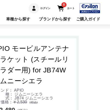
0
ログイン
カート
車種から探す
ブランドから探す
ご購入ガイド
PIO モービルアンテナ
ラケット (スチールリ
ラダー用) for JB74W
ムニーシエラ
ンド： APIO
 種： ジムニーシエラ
式： JB74 ジムニーシエラ
常価格：
￥2,530
(税込)
2,480