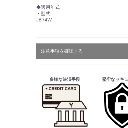
◆適用年式
・型式
JB74W
注意事項を確認する
ご注文・送料・納期等について
・商品は、メーカー取り寄せ品になり
多様な決済手段
堅牢なセキ
・ご注文受付後、メーカーに適合確認
そのため、ご注文後に適合確認を行
※商品はメーカー品のため予告無く
※商品は予告無く生産及び販売不可
・ご注文前の納期のお問い合わせは、
納期を知りたい場合は、一旦ご注文