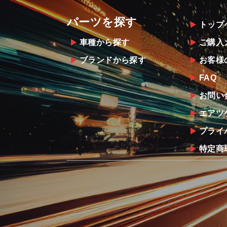
パーツを探す
トップ
車種から探す
ご購入
ブランドから探す
お客様
FAQ
お問い
エアツ
プライ
特定商