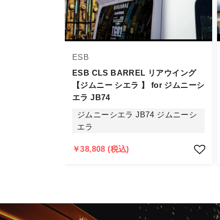
お届け商品について
商品到着後は速やかに開封のうえ、中
当社ならびにメーカーでは販売する商
ESB
万一、商品に不具合があった場合は商
なお、塗装・加工・装着後の交換や返
ESB CLS BARREL リアウイング
【ジムニー シエラ 】 for ジムニーシ
商品の不具合や状況は写真等をお願い
エラ JB74
明らかに当社またはメーカーに瑕疵が
ジムニーシエラ JB74 ジムニーシ
当社よりメーカー・運送会社へ状況報
エラ
尚、やむを得ず同等品・代替品をご用
お客様のお支払い方法に関わらず、ご
￥38,808 (税込)