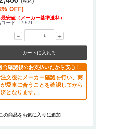
(税込)
2% OFF)
料最安値（メーカー基準送料）
品コード：
5921
－
＋
カートに入れる
適合確認後のお支払いだから安心！
ご注文後にメーカー確認を行い、商
品が愛車に合うことを確認してから
決済となります。
この商品をお気に入りに追加