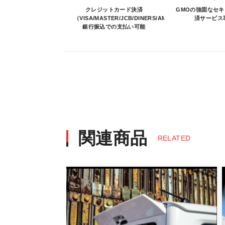
決済について
クレジットカード決済
GMOの強固なセ
（VISA/MASTER/JCB/DINERS/AMEX）、
済サービス
銀行振込での支払い可能
・ご注文後にメーカー確認を行い、商
・決済方法は、クレジットカード決済（VI
※決済にあたり42,000社の導入
決済後の正式注文後のキャンセルや変
・決済後の正式注文後のキャンセルや
※商品写真は実際の商品とカラーや
商品名や説明等でご確認ください
関連商品
RELATED
発送について
・エアロパーツ・マフラー等の大型商
また、小さな商品でも、メーカーに
・発送先に、塗装・取付店等の業者様
・メーカーによっては、配送先が自動