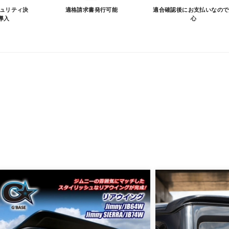
キュリティ決
適格請求書発行可能
適合確認後にお支払いなので
導入
心
品が愛車に合うことを確認してから決済となります。
SA/MASTER/JCB/DINERS/AMEX）、銀行振込となり
実績がある、GMOイプシロン株式会社が提供する強固なセキュ
更について
変更は不可となりますので、商品やカラー等、お間違い無い
イメージが若干異なる場合もございます。
。
品は、個人宅への直送・営業所止めができないことがあるこ
よっては個人宅直送・営業所止めが不可の場合がございます
をご指定することをお奨め致します。
車関連業者でなければ、配送出来ないことがあることは予め