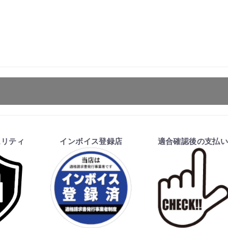
ます。
お買物を続ける
カートへ進む
ュリティ
インボイス登録店
適合確認後の支払
を行い、商品の価格・送料及び納期の正式なご連絡をしてか
い、適合しない場合はキャンセル可能です。
価格が変わる場合があります。
となる場合があります。
ご注文時と納期が異なるトラブルが発生致しますのでお受け
のお手続きをお願い致します。