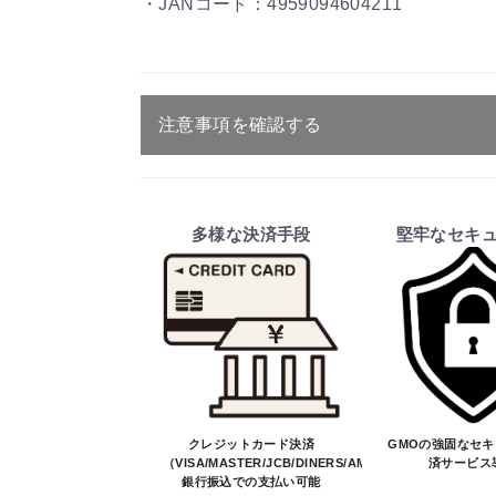
・JANコード：4959094604211
注意事項を確認する
ご注文・送料・納期等について
・商品は、メーカー取り寄せ品になり
多様な決済手段
堅牢なセキ
・ご注文受付後、メーカーに適合確認
そのため、ご注文後に適合確認を行
※商品はメーカー品のため予告無く
※商品は予告無く生産及び販売不可
・ご注文前の納期のお問い合わせは、
納期を知りたい場合は、一旦ご注文
決済について
クレジットカード決済
GMOの強固なセ
（VISA/MASTER/JCB/DINERS/AMEX）、
済サービス
銀行振込での支払い可能
・ご注文後にメーカー確認を行い、商