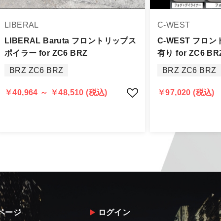
身をご確認下さい。
品に万全を期すよう尽力しておりますが、
LIBERAL
C-WEST
品出荷後5日以内にご連絡をお願いします。
品は、理由を問わず一切お受けできません。
LIBERAL Baruta フロントリップス
C-WEST フロ
ポイラー for ZC6 BRZ
有り for ZC6 BR
する場合もございますので、ご協力をお願いします。
BRZ ZC6 BRZ
BRZ ZC6 BRZ
認められる場合（商品誤発送・初期不良・運送破損等）につ
告・確認の上、同等品・代替品への交換対応の手配をさせて
￥40,964 ～ ￥48,510 (税込)
￥97,020 (税込)
意出来ない場合はご返金とさせて頂きます。
返金は銀行振込となりますことを予めご了承下さい。
ページ
ログイン