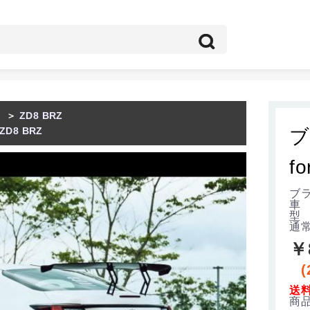
Z
＞
ZD8 BRZ
ZD8 BRZ
ブ
fo
ブラ
車
型 
通
￥
(
送
商