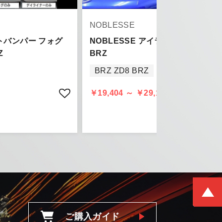
NOBLESSE
ントバンパー フォグ
NOBLESSE アイライン for ZD8
Z
BRZ
BRZ ZD8 BRZ
きましては、
頂きます。
￥19,404 ～ ￥29,106 (税込)
ご購入ガイド