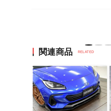
・決済方法は、クレジットカード決済（VI
※決済にあたり42,000社の導入
決済後の正式注文後のキャンセルや変
・決済後の正式注文後のキャンセルや
※商品写真は実際の商品とカラーや
商品名や説明等でご確認ください
関連商品
RELATED
発送について
・エアロパーツ・マフラー等の大型商
また、小さな商品でも、メーカーに
・発送先に、塗装・取付店等の業者様
・メーカーによっては、配送先が自動
お届け商品について