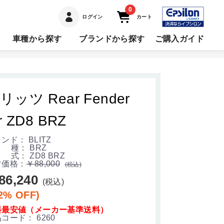
0
ログイン
カート
車種から探す
ブランドから探す
ご購入ガイド
リッツ Rear Fender
r ZD8 BRZ
ンド： BLITZ
 種： BRZ
式： ZD8 BRZ
常価格：
￥88,000
(税込)
86,240
(税込)
2% OFF)
料最安値（メーカー基準送料）
品コード：
6260