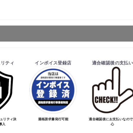
ます。
ュリティ
インボイス登録店
適合確認後の支払
を行い、商品の価格・送料及び納期の正式なご連絡をしてか
お買物を続ける
カートへ進む
い、適合しない場合はキャンセル可能です。
価格が変わる場合があります。
となる場合があります。
ご注文時と納期が異なるトラブルが発生致しますのでお受け
のお手続きをお願い致します。
キュリティ決
適格請求書発行可能
適合確認後にお支払いなので
導入
心
品が愛車に合うことを確認してから決済となります。