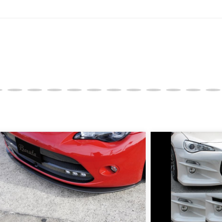
SA/MASTER/JCB/DINERS/AMEX）、銀行振込となり
実績がある、GMOイプシロン株式会社が提供する強固なセキュ
更について
変更は不可となりますので、商品やカラー等、お間違い無い
イメージが若干異なる場合もございます。
。
品は、個人宅への直送・営業所止めができないことがあるこ
よっては個人宅直送・営業所止めが不可の場合がございます
をご指定することをお奨め致します。
車関連業者でなければ、配送出来ないことがあることは予め