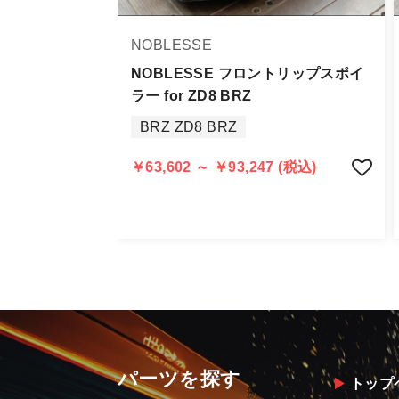
商品到着後は速やかに開封のうえ、中
当社ならびにメーカーでは販売する商
NOBLESSE
万一、商品に不具合があった場合は商
なお、塗装・加工・装着後の交換や返
NOBLESSE フロントリップスポイ
ラー for ZD8 BRZ
商品の不具合や状況は写真等をお願い
BRZ ZD8 BRZ
明らかに当社またはメーカーに瑕疵が
当社よりメーカー・運送会社へ状況報
￥63,602 ～ ￥93,247 (税込)
尚、やむを得ず同等品・代替品をご用
お客様のお支払い方法に関わらず、ご
パーツを探す
トップ