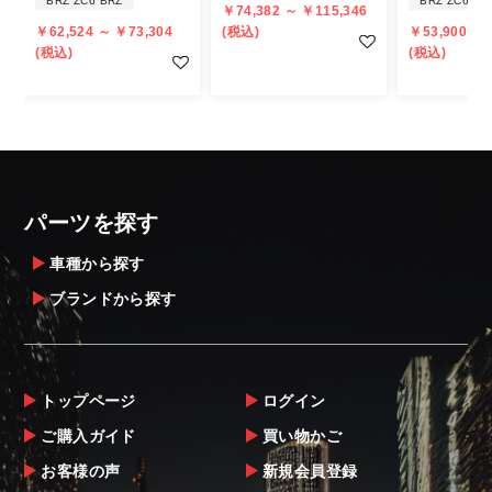
BRZ ZC6 BRZ
BRZ ZC6 BR
￥74,382 ～ ￥115,346
個人宅への直送・営業所止めができないこと
￥62,524 ～ ￥73,304
(税込)
￥53,900 ～ 
があることはご了承ください。
(税込)
(税込)
また、小さな商品でも、メーカーによって
は個人宅直送・営業所止めが不可の場合がご
ざいます。
・発送先に、塗装・取付店等の業者様をご指
定することをお奨め致します。
・メーカーによっては、配送先が自動車関連
パーツを探す
業者でなければ、配送出来ないことがあるこ
とは予めご了承ください。
車種から探す
ブランドから探す
お届け商品について
商品到着後は速やかに開封のうえ、中身をご
確認下さい。
トップページ
ログイン
当社ならびにメーカーでは販売する商品に万
ご購入ガイド
買い物かご
全を期すよう尽力しておりますが、
お客様の声
新規会員登録
万一、商品に不具合があった場合は商品出荷