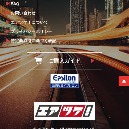
後5日以内にご連絡をお願いします。
FAQ
なお、塗装・加工・装着後の交換や返品は、
お問い合わせ
理由を問わず一切お受けできません。
エアツケ！について
プライバシーポリシー
商品の不具合や状況は写真等をお願いする場
合もございますので、ご協力をお願いしま
特定商取引に基づく表記
す。
明らかに当社またはメーカーに瑕疵が認めら
ご購入ガイド
れる場合（商品誤発送・初期不良・運送破損
等）につきましては、
当社よりメーカー・運送会社へ状況報告・確
認の上、同等品・代替品への交換対応の手配
をさせて頂きます。
尚、やむを得ず同等品・代替品をご用意出来
ない場合はご返金とさせて頂きます。
お客様のお支払い方法に関わらず、ご返金は
銀行振込となりますことを予めご了承下さ
い。
© エアツケ！ all rights reserved.