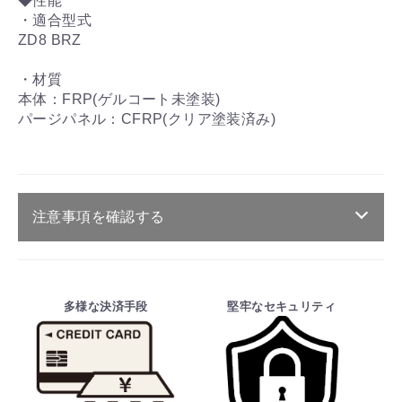
◆性能
・適合型式
ZD8 BRZ
・材質
本体：FRP(ゲルコート未塗装)
パージパネル：CFRP(クリア塗装済み)
注意事項を確認する
ご注文・送料・納期等について
・商品は、メーカー取り寄せ品になります。
多様な決済手段
堅牢なセキュリティ
・ご注文受付後、メーカーに適合確認を行
い、商品の価格・送料及び納期の正式なご連
絡をしてからの決済となっております。
そのため、ご注文後に適合確認を行い、適