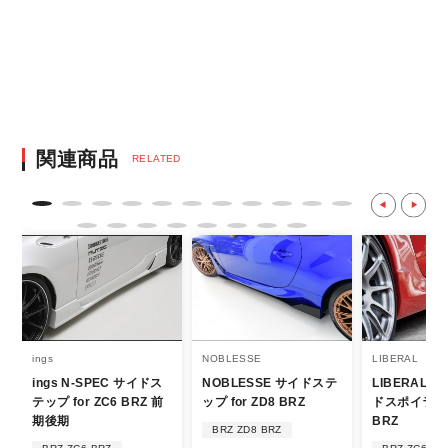
銀行振込となります。
※決済にあたり42,000社の導入実績があ
る、GMOイプシロン株式会社が提供する強
固なセキュリティ決済サービスを利用してい
ます。
決済後の正式注文後のキャンセルや変更につい
関連商品
RELATED
て
・決済後の正式注文後のキャンセルや変更は
不可となりますので、商品やカラー等、お間
違い無いようお願い致します。
※商品写真は実際の商品とカラーやイメー
ジが若干異なる場合もございます。
商品名や説明等でご確認ください。
ings
NOBLESSE
LIBERAL
ings N-SPEC サイドス
NOBLESSE サイドステ
LIBERAL Ba
発送について
テップ for ZC6 BRZ 前
ップ for ZD8 BRZ
ドスポイラー f
期後期
BRZ
BRZ ZD8 BRZ
・エアロパーツ・マフラー等の大型商品は、