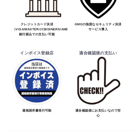
合しない場合はキャンセル可能です。
※商品はメーカー品のため予告無く価格が
お買物を続ける
カートへ進む
変わる場合があります。
※商品は予告無く生産及び販売不可となる
クレジットカード決済
GMOの強固なセキュリティ決済
（VISA/MASTER/JCB/DINERS/AMEX）、
サービス導入
場合があります。
銀行振込での支払い可能
・ご注文前の納期のお問い合わせは、ご注文
時と納期が異なるトラブルが発生致しますの
インボイス登録店
適合確認後の支払い
でお受けしておりません。
納期を知りたい場合は、一旦ご注文のお手
続きをお願い致します。
決済について
・ご注文後にメーカー確認を行い、商品が愛
車に合うことを確認してから決済となりま
適格請求書発行可能
適合確認後にお支払いなので安
心
す。
・決済方法は、クレジットカード決済
（VISA/MASTER/JCB/DINERS/AMEX）、