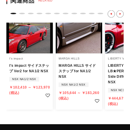
関連商品
RELATED
て
・決済後の正式注文後のキャンセルや変更は
不可となりますので、商品やカラー等、お間
違い無いようお願い致します。
※商品写真は実際の商品とカラーやイメー
ジが若干異なる場合もございます。
商品名や説明等でご確認ください。
I's impact
MARGA HILLS
LIBERTY WAL
I's impact サイドステッ
MARGA HILLS サイド
LIBERTY W
発送について
プ Ver2 for NA1/2 NSX
ステップ for NA1/2
LB★PERFO
NSX
Side Diffuse
NSX NA1/2 NSX
・エアロパーツ・マフラー等の大型商品は、
NSX
NSX NA1/2 NSX
￥102,410 ～ ￥123,970
個人宅への直送・営業所止めができないこと
NSX NC1 N
(税込)
￥105,644 ～ ￥183,260
があることはご了承ください。
(税込)
￥444,675 ～
また、小さな商品でも、メーカーによって
(税込)
は個人宅直送・営業所止めが不可の場合がご
ざいます。
・発送先に、塗装・取付店等の業者様をご指