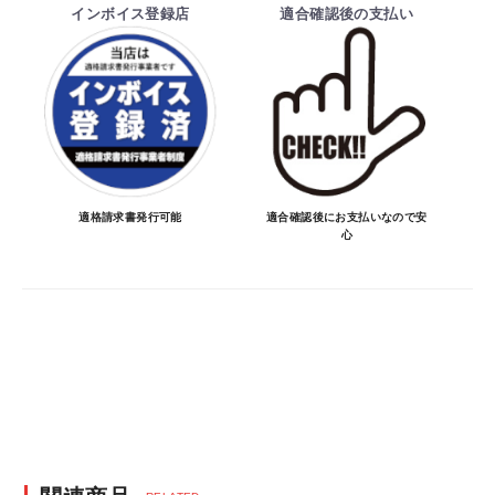
インボイス登録店
適合確認後の支払い
でお受けしておりません。
納期を知りたい場合は、一旦ご注文のお手
続きをお願い致します。
決済について
・ご注文後にメーカー確認を行い、商品が愛
車に合うことを確認してから決済となりま
適格請求書発行可能
適合確認後にお支払いなので安
心
す。
・決済方法は、クレジットカード決済
（VISA/MASTER/JCB/DINERS/AMEX）、
銀行振込となります。
※決済にあたり42,000社の導入実績があ
る、GMOイプシロン株式会社が提供する強
固なセキュリティ決済サービスを利用してい
ます。
決済後の正式注文後のキャンセルや変更につい