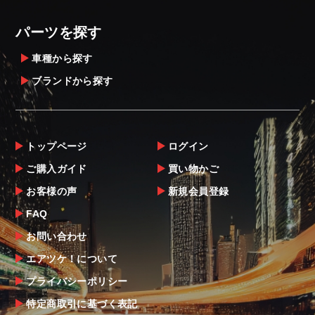
定することをお奨め致します。
・メーカーによっては、配送先が自動車関連
パーツを探す
業者でなければ、配送出来ないことがあるこ
とは予めご了承ください。
車種から探す
ブランドから探す
お届け商品について
商品到着後は速やかに開封のうえ、中身をご
確認下さい。
トップページ
ログイン
当社ならびにメーカーでは販売する商品に万
ご購入ガイド
買い物かご
全を期すよう尽力しておりますが、
お客様の声
新規会員登録
万一、商品に不具合があった場合は商品出荷
後5日以内にご連絡をお願いします。
FAQ
なお、塗装・加工・装着後の交換や返品は、
お問い合わせ
理由を問わず一切お受けできません。
エアツケ！について
プライバシーポリシー
商品の不具合や状況は写真等をお願いする場
合もございますので、ご協力をお願いしま
特定商取引に基づく表記