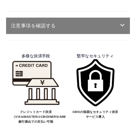
注意事項を確認する
ご注文・送料・納期等について
・商品は、メーカー取り寄せ品になります。
多様な決済手段
堅牢なセキュリティ
お買物を続ける
カートへ進む
・ご注文受付後、メーカーに適合確認を行
い、商品の価格・送料及び納期の正式なご連
絡をしてからの決済となっております。
そのため、ご注文後に適合確認を行い、適
合しない場合はキャンセル可能です。
※商品はメーカー品のため予告無く価格が
変わる場合があります。
※商品は予告無く生産及び販売不可となる
クレジットカード決済
GMOの強固なセキュリティ決済
（VISA/MASTER/JCB/DINERS/AMEX）、
サービス導入
場合があります。
銀行振込での支払い可能
・ご注文前の納期のお問い合わせは、ご注文
時と納期が異なるトラブルが発生致しますの