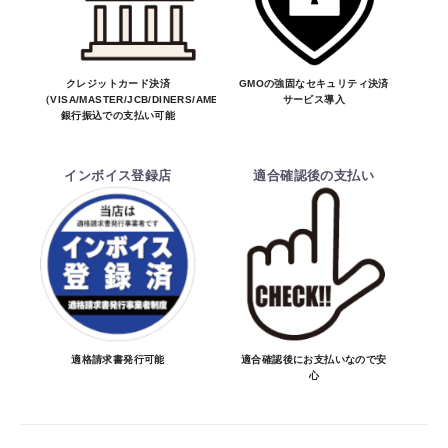
合しない場合はキャンセル可能です。
※商品はメーカー品のため予告無く価格が
お買物を続ける
カートへ進む
変わる場合があります。
※商品は予告無く生産及び販売不可となる
クレジットカード決済
GMOの強固なセキュリティ決済
（VISA/MASTER/JCB/DINERS/AMEX）、
サービス導入
場合があります。
銀行振込での支払い可能
・ご注文前の納期のお問い合わせは、ご注文
時と納期が異なるトラブルが発生致しますの
インボイス登録店
適合確認後の支払い
でお受けしておりません。
納期を知りたい場合は、一旦ご注文のお手
続きをお願い致します。
決済について
・ご注文後にメーカー確認を行い、商品が愛
車に合うことを確認してから決済となりま
適格請求書発行可能
適合確認後にお支払いなので安
心
す。
・決済方法は、クレジットカード決済
（VISA/MASTER/JCB/DINERS/AMEX）、