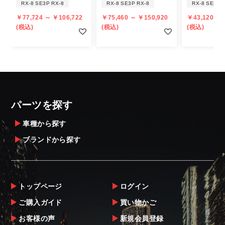
RX-8 SE3P RX-8
RX-8 SE3P RX-8
RX-8 SE3P 
個人宅への直送・営業所止めができないこと
￥77,724 ～ ￥106,722
￥75,460 ～ ￥150,920
￥43,120 ～ 
があることはご了承ください。
(税込)
(税込)
(税込)
また、小さな商品でも、メーカーによって
は個人宅直送・営業所止めが不可の場合がご
ざいます。
・発送先に、塗装・取付店等の業者様をご指
定することをお奨め致します。
・メーカーによっては、配送先が自動車関連
パーツを探す
業者でなければ、配送出来ないことがあるこ
とは予めご了承ください。
車種から探す
ブランドから探す
お届け商品について
商品到着後は速やかに開封のうえ、中身をご
確認下さい。
トップページ
ログイン
当社ならびにメーカーでは販売する商品に万
ご購入ガイド
買い物かご
全を期すよう尽力しておりますが、
お客様の声
新規会員登録
万一、商品に不具合があった場合は商品出荷