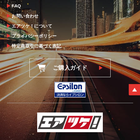
後5日以内にご連絡をお願いします。
FAQ
なお、塗装・加工・装着後の交換や返品は、
お問い合わせ
理由を問わず一切お受けできません。
エアツケ！について
プライバシーポリシー
商品の不具合や状況は写真等をお願いする場
合もございますので、ご協力をお願いしま
特定商取引に基づく表記
す。
明らかに当社またはメーカーに瑕疵が認めら
ご購入ガイド
れる場合（商品誤発送・初期不良・運送破損
等）につきましては、
当社よりメーカー・運送会社へ状況報告・確
認の上、同等品・代替品への交換対応の手配
をさせて頂きます。
尚、やむを得ず同等品・代替品をご用意出来
ない場合はご返金とさせて頂きます。
お客様のお支払い方法に関わらず、ご返金は
銀行振込となりますことを予めご了承下さ
い。