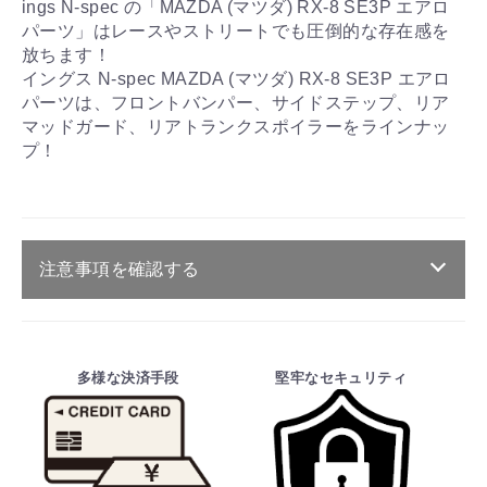
ings N-spec の「MAZDA (マツダ) RX-8 SE3P エアロ
パーツ」はレースやストリートでも圧倒的な存在感を
放ちます！
イングス N-spec MAZDA (マツダ) RX-8 SE3P エアロ
パーツは、フロントバンパー、サイドステップ、リア
マッドガード、リアトランクスポイラーをラインナッ
プ！
注意事項を確認する
ご注文・送料・納期等について
・商品は、メーカー取り寄せ品になります。
多様な決済手段
堅牢なセキュリティ
・ご注文受付後、メーカーに適合確認を行
い、商品の価格・送料及び納期の正式なご連
絡をしてからの決済となっております。
そのため、ご注文後に適合確認を行い、適