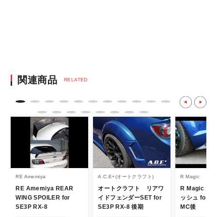
銀行振込となります。
※決済にあたり42,000社の導入実績があ
る、GMOイプシロン株式会社が提供する強
固なセキュリティ決済サービスを利用してい
ます。
決済後の正式注文後のキャンセルや変更につい
関連商品
RELATED
て
・決済後の正式注文後のキャンセルや変更は
不可となりますので、商品やカラー等、お間
違い無いようお願い致します。
※商品写真は実際の商品とカラーやイメー
ジが若干異なる場合もございます。
商品名や説明等でご確認ください。
RE Amemiya
A.C.E+(オートクラフト)
R Magic
RE Amemiya REAR
オートクラフト リアワ
R Magic 
発送について
WING SPOILER for
イドフェンダーSET for
ッシュ for SE
SE3P RX-8
SE3P RX-8 後期
MC後
・エアロパーツ・マフラー等の大型商品は、