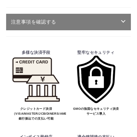
注意事項を確認する
ご注文・送料・納期等について
・商品は、メーカー取り寄せ品になります。
多様な決済手段
堅牢なセキュリティ
・ご注文受付後、メーカーに適合確認を行
い、商品の価格・送料及び納期の正式なご連
絡をしてからの決済となっております。
そのため、ご注文後に適合確認を行い、適
合しない場合はキャンセル可能です。
※商品はメーカー品のため予告無く価格が
変わる場合があります。
※商品は予告無く生産及び販売不可となる
クレジットカード決済
GMOの強固なセキュリティ決済
（VISA/MASTER/JCB/DINERS/AMEX）、
サービス導入
場合があります。
銀行振込での支払い可能
・ご注文前の納期のお問い合わせは、ご注文
お買物を続ける
カートへ進む
時と納期が異なるトラブルが発生致しますの
インボイス登録店
適合確認後の支払い