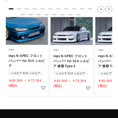
て
・決済後の正式注文後のキャンセルや変更は
不可となりますので、商品やカラー等、お間
違い無いようお願い致します。
※商品写真は実際の商品とカラーやイメー
ジが若干異なる場合もございます。
商品名や説明等でご確認ください。
ings
ings
ings
ings N-SPEC フロント
ings N-SPEC フロント
ings N-SP
発送について
バンパー for S15 シルビ
バンパー for S14 シルビ
バンパー for
ア
ア 後期 Type-2
ア 後期 Type
・エアロパーツ・マフラー等の大型商品は、
シルビア S15 シルビア
シルビア S14 シルビア
シルビア S1
個人宅への直送・営業所止めができないこと
￥60,368 ～ ￥73,304
￥60,368 ～ ￥73,304
￥60,368 ～ 
があることはご了承ください。
(税込)
(税込)
(税込)
また、小さな商品でも、メーカーによって
は個人宅直送・営業所止めが不可の場合がご
ざいます。
・発送先に、塗装・取付店等の業者様をご指
定することをお奨め致します。