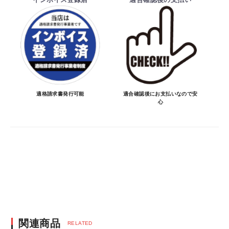
でお受けしておりません。
納期を知りたい場合は、一旦ご注文のお手
続きをお願い致します。
決済について
・ご注文後にメーカー確認を行い、商品が愛
車に合うことを確認してから決済となりま
適格請求書発行可能
適合確認後にお支払いなので安
心
す。
・決済方法は、クレジットカード決済
（VISA/MASTER/JCB/DINERS/AMEX）、
銀行振込となります。
※決済にあたり42,000社の導入実績があ
る、GMOイプシロン株式会社が提供する強
固なセキュリティ決済サービスを利用してい
ます。
決済後の正式注文後のキャンセルや変更につい
関連商品
RELATED