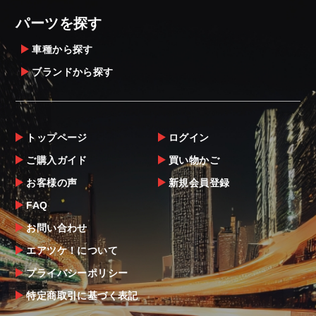
・メーカーによっては、配送先が自動車関連
パーツを探す
業者でなければ、配送出来ないことがあるこ
とは予めご了承ください。
車種から探す
ブランドから探す
お届け商品について
商品到着後は速やかに開封のうえ、中身をご
確認下さい。
トップページ
ログイン
当社ならびにメーカーでは販売する商品に万
ご購入ガイド
買い物かご
全を期すよう尽力しておりますが、
お客様の声
新規会員登録
万一、商品に不具合があった場合は商品出荷
後5日以内にご連絡をお願いします。
FAQ
なお、塗装・加工・装着後の交換や返品は、
お問い合わせ
理由を問わず一切お受けできません。
エアツケ！について
プライバシーポリシー
商品の不具合や状況は写真等をお願いする場
合もございますので、ご協力をお願いしま
特定商取引に基づく表記
す。