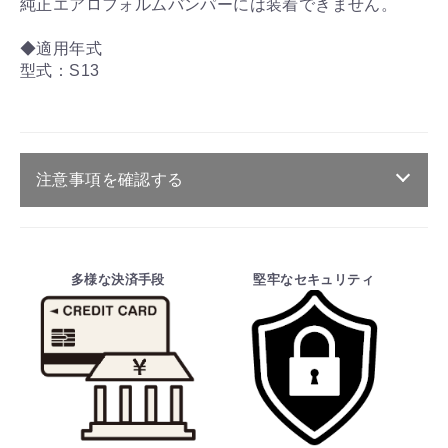
純正エアロフォルムバンパーには装着できません。
◆適用年式
型式：S13
注意事項を確認する
ご注文・送料・納期等について
・商品は、メーカー取り寄せ品になります。
多様な決済手段
堅牢なセキュリティ
・ご注文受付後、メーカーに適合確認を行
い、商品の価格・送料及び納期の正式なご連
絡をしてからの決済となっております。
そのため、ご注文後に適合確認を行い、適
合しない場合はキャンセル可能です。
※商品はメーカー品のため予告無く価格が
変わる場合があります。