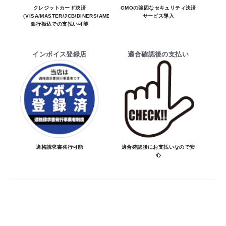
お買物を続ける
カートへ進む
※商品は予告無く生産及び販売不可となる
クレジットカード決済
GMOの強固なセキュリティ決済
（VISA/MASTER/JCB/DINERS/AMEX）、
サービス導入
場合があります。
銀行振込での支払い可能
・ご注文前の納期のお問い合わせは、ご注文
時と納期が異なるトラブルが発生致しますの
インボイス登録店
適合確認後の支払い
でお受けしておりません。
納期を知りたい場合は、一旦ご注文のお手
続きをお願い致します。
決済について
・ご注文後にメーカー確認を行い、商品が愛
車に合うことを確認してから決済となりま
適格請求書発行可能
適合確認後にお支払いなので安
心
す。
・決済方法は、クレジットカード決済
（VISA/MASTER/JCB/DINERS/AMEX）、
銀行振込となります。
※決済にあたり42,000社の導入実績があ
る、GMOイプシロン株式会社が提供する強