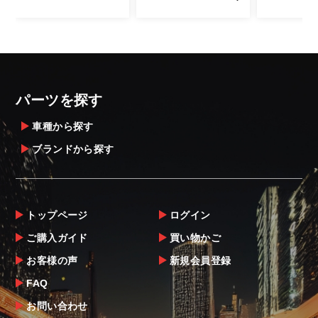
また、小さな商品でも、メーカーによって
は個人宅直送・営業所止めが不可の場合がご
ざいます。
・発送先に、塗装・取付店等の業者様をご指
定することをお奨め致します。
・メーカーによっては、配送先が自動車関連
パーツを探す
業者でなければ、配送出来ないことがあるこ
とは予めご了承ください。
車種から探す
ブランドから探す
お届け商品について
商品到着後は速やかに開封のうえ、中身をご
確認下さい。
トップページ
ログイン
当社ならびにメーカーでは販売する商品に万
ご購入ガイド
買い物かご
全を期すよう尽力しておりますが、
お客様の声
新規会員登録
万一、商品に不具合があった場合は商品出荷
後5日以内にご連絡をお願いします。
FAQ
なお、塗装・加工・装着後の交換や返品は、
お問い合わせ
理由を問わず一切お受けできません。