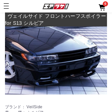
0
toggle
navigation
ヴェイルサイド フロントハーフスポイラー
for S13 シルビア
ブランド： VeilSide