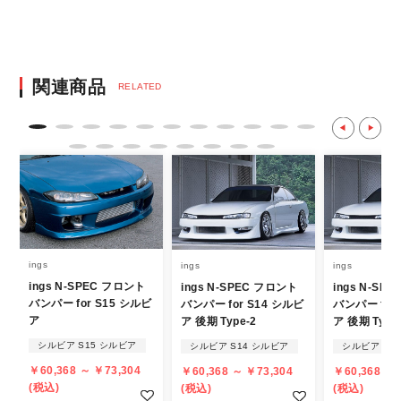
固なセキュリティ決済サービスを利用してい
ます。
決済後の正式注文後のキャンセルや変更につい
関連商品
RELATED
て
・決済後の正式注文後のキャンセルや変更は
不可となりますので、商品やカラー等、お間
違い無いようお願い致します。
※商品写真は実際の商品とカラーやイメー
ジが若干異なる場合もございます。
商品名や説明等でご確認ください。
ings
ings
ings
ings N-SPEC フロント
ings N-SPEC フロント
ings N-SP
発送について
バンパー for S15 シルビ
バンパー for S14 シルビ
バンパー for
ア
ア 後期 Type-2
ア 後期 Type
・エアロパーツ・マフラー等の大型商品は、
シルビア S15 シルビア
シルビア S14 シルビア
シルビア S1
個人宅への直送・営業所止めができないこと
￥60,368 ～ ￥73,304
￥60,368 ～ ￥73,304
￥60,368 ～ 
があることはご了承ください。
(税込)
(税込)
(税込)