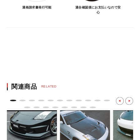
車に合うことを確認してから決済となりま
適格請求書発行可能
適合確認後にお支払いなので安
心
す。
・決済方法は、クレジットカード決済
（VISA/MASTER/JCB/DINERS/AMEX）、
銀行振込となります。
※決済にあたり42,000社の導入実績があ
る、GMOイプシロン株式会社が提供する強
固なセキュリティ決済サービスを利用してい
ます。
決済後の正式注文後のキャンセルや変更につい
関連商品
RELATED
て
・決済後の正式注文後のキャンセルや変更は
不可となりますので、商品やカラー等、お間
違い無いようお願い致します。
※商品写真は実際の商品とカラーやイメー
ジが若干異なる場合もございます。