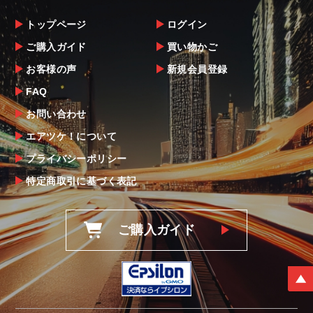
商品到着後は速やかに開封のうえ、中身をご
確認下さい。
トップページ
ログイン
当社ならびにメーカーでは販売する商品に万
ご購入ガイド
買い物かご
全を期すよう尽力しておりますが、
お客様の声
新規会員登録
万一、商品に不具合があった場合は商品出荷
後5日以内にご連絡をお願いします。
FAQ
なお、塗装・加工・装着後の交換や返品は、
お問い合わせ
理由を問わず一切お受けできません。
エアツケ！について
プライバシーポリシー
商品の不具合や状況は写真等をお願いする場
合もございますので、ご協力をお願いしま
特定商取引に基づく表記
す。
明らかに当社またはメーカーに瑕疵が認めら
ご購入ガイド
れる場合（商品誤発送・初期不良・運送破損
等）につきましては、
当社よりメーカー・運送会社へ状況報告・確
認の上、同等品・代替品への交換対応の手配
をさせて頂きます。