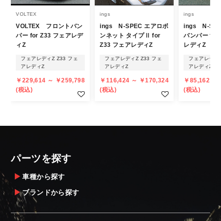
商品名や説明等でご確認ください。
VOLTEX
ings
ings
VOLTEX フロントバン
ings N-SPEC エアロボ
ings N-S
発送について
パー for Z33 フェアレデ
ンネット タイプⅡ for
バンパー for
ィZ
Z33 フェアレディZ
レディZ
・エアロパーツ・マフラー等の大型商品は、
フェアレディZ Z33 フェ
フェアレディZ Z33 フェ
フェアレディZ
個人宅への直送・営業所止めができないこと
アレディZ
アレディZ
アレディZ
があることはご了承ください。
￥229,614 ～ ￥259,798
￥116,424 ～ ￥170,324
￥85,162 ～ 
また、小さな商品でも、メーカーによって
(税込)
(税込)
(税込)
は個人宅直送・営業所止めが不可の場合がご
ざいます。
・発送先に、塗装・取付店等の業者様をご指
定することをお奨め致します。
・メーカーによっては、配送先が自動車関連
パーツを探す
業者でなければ、配送出来ないことがあるこ
とは予めご了承ください。
車種から探す
ブランドから探す
お届け商品について