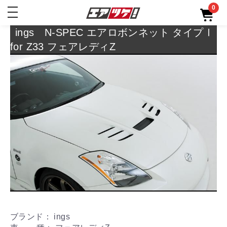
0
toggle
navigation
ings N-SPEC エアロボンネット タイプⅠ
for Z33 フェアレディZ
ブランド： ings