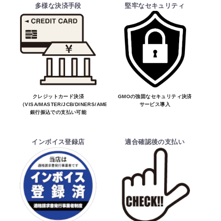
多様な決済手段
堅牢なセキュリティ
・ご注文受付後、メーカーに適合確認を行
い、商品の価格・送料及び納期の正式なご連
絡をしてからの決済となっております。
そのため、ご注文後に適合確認を行い、適
お買物を続ける
カートへ進む
合しない場合はキャンセル可能です。
※商品はメーカー品のため予告無く価格が
変わる場合があります。
※商品は予告無く生産及び販売不可となる
クレジットカード決済
GMOの強固なセキュリティ決済
（VISA/MASTER/JCB/DINERS/AMEX）、
サービス導入
場合があります。
銀行振込での支払い可能
・ご注文前の納期のお問い合わせは、ご注文
時と納期が異なるトラブルが発生致しますの
インボイス登録店
適合確認後の支払い
でお受けしておりません。
納期を知りたい場合は、一旦ご注文のお手
続きをお願い致します。
決済について
・ご注文後にメーカー確認を行い、商品が愛