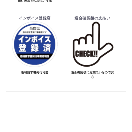
銀行振込での支払い可能
・ご注文前の納期のお問い合わせは、ご注文
時と納期が異なるトラブルが発生致しますの
インボイス登録店
適合確認後の支払い
でお受けしておりません。
納期を知りたい場合は、一旦ご注文のお手
続きをお願い致します。
決済について
・ご注文後にメーカー確認を行い、商品が愛
車に合うことを確認してから決済となりま
適格請求書発行可能
適合確認後にお支払いなので安
心
す。
・決済方法は、クレジットカード決済
（VISA/MASTER/JCB/DINERS/AMEX）、
銀行振込となります。
※決済にあたり42,000社の導入実績があ
る、GMOイプシロン株式会社が提供する強
固なセキュリティ決済サービスを利用してい
ます。