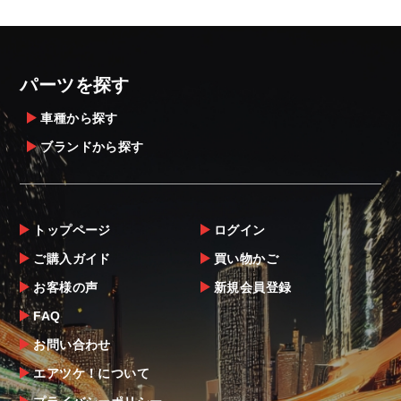
ざいます。
・発送先に、塗装・取付店等の業者様をご指
定することをお奨め致します。
・メーカーによっては、配送先が自動車関連
パーツを探す
業者でなければ、配送出来ないことがあるこ
とは予めご了承ください。
車種から探す
ブランドから探す
お届け商品について
商品到着後は速やかに開封のうえ、中身をご
確認下さい。
トップページ
ログイン
当社ならびにメーカーでは販売する商品に万
ご購入ガイド
買い物かご
全を期すよう尽力しておりますが、
お客様の声
新規会員登録
万一、商品に不具合があった場合は商品出荷
後5日以内にご連絡をお願いします。
FAQ
なお、塗装・加工・装着後の交換や返品は、
お問い合わせ
理由を問わず一切お受けできません。
エアツケ！について