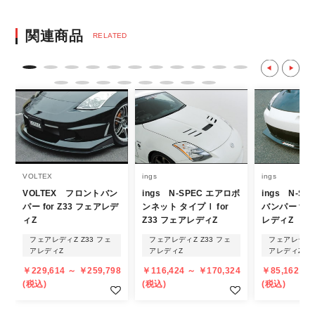
決済後の正式注文後のキャンセルや変更につい
関連商品
RELATED
て
・決済後の正式注文後のキャンセルや変更は
不可となりますので、商品やカラー等、お間
違い無いようお願い致します。
※商品写真は実際の商品とカラーやイメー
ジが若干異なる場合もございます。
商品名や説明等でご確認ください。
VOLTEX
ings
ings
VOLTEX フロントバン
ings N-SPEC エアロボ
ings N-S
発送について
パー for Z33 フェアレデ
ンネット タイプⅠ for
バンパー for
ィZ
Z33 フェアレディZ
レディZ
・エアロパーツ・マフラー等の大型商品は、
フェアレディZ Z33 フェ
フェアレディZ Z33 フェ
フェアレディZ
個人宅への直送・営業所止めができないこと
アレディZ
アレディZ
アレディZ
があることはご了承ください。
￥229,614 ～ ￥259,798
￥116,424 ～ ￥170,324
￥85,162 ～ 
また、小さな商品でも、メーカーによって
(税込)
(税込)
(税込)
は個人宅直送・営業所止めが不可の場合がご