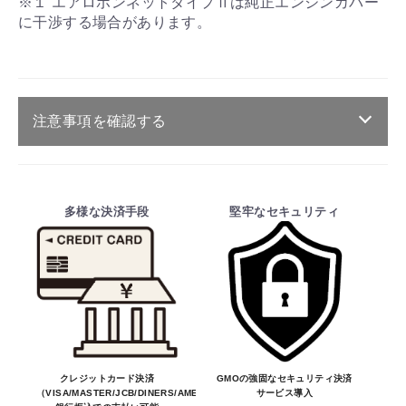
※１ エアロボンネットタイプⅡは純正エンジンカバー
に干渉する場合があります。
注意事項を確認する
ご注文・送料・納期等について
お買物を続ける
カートへ進む
・商品は、メーカー取り寄せ品になります。
多様な決済手段
堅牢なセキュリティ
・ご注文受付後、メーカーに適合確認を行
い、商品の価格・送料及び納期の正式なご連
絡をしてからの決済となっております。
そのため、ご注文後に適合確認を行い、適
合しない場合はキャンセル可能です。
※商品はメーカー品のため予告無く価格が
変わる場合があります。
※商品は予告無く生産及び販売不可となる
クレジットカード決済
GMOの強固なセキュリティ決済
（VISA/MASTER/JCB/DINERS/AMEX）、
サービス導入
場合があります。