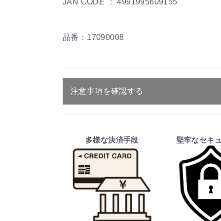
JAN CODE ： 4991995609155
品番：17090008
注意事項を確認する
ご注文・送料・納期等について
・商品は、メーカー取り寄せ品になり
多様な決済手段
堅牢なセキ
・ご注文受付後、メーカーに適合確認
そのため、ご注文後に適合確認を行
※商品はメーカー品のため予告無く
※商品は予告無く生産及び販売不可
・ご注文前の納期のお問い合わせは、
納期を知りたい場合は、一旦ご注文