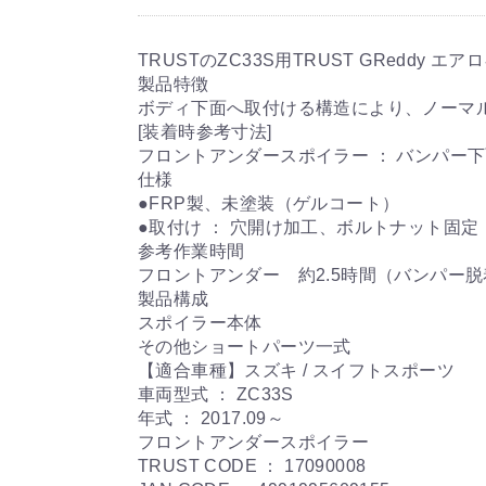
TRUSTのZC33S用TRUST GReddy
製品特徴
ボディ下面へ取付ける構造により、ノーマ
[装着時参考寸法]
フロントアンダースポイラー ： バンパー下
仕様
●FRP製、未塗装（ゲルコート）
●取付け ： 穴開け加工、ボルトナット固定
参考作業時間
フロントアンダー 約2.5時間（バンパー
製品構成
スポイラー本体
その他ショートパーツ一式
【適合車種】スズキ / スイフトスポーツ
車両型式 ： ZC33S
年式 ： 2017.09～
フロントアンダースポイラー
TRUST CODE ： 17090008