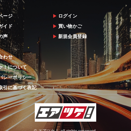
ページ
ログイン
ガイド
買い物かご
の声
新規会員登録
合わせ
ケ！について
バシーポリシー
取引に基づく表記
© エアツケ！ all rights reserved.