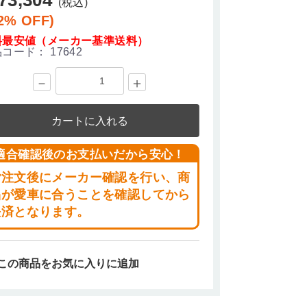
(税込)
2% OFF)
料最安値（メーカー基準送料）
品コード：
17642
－
＋
カートに入れる
適合確認後のお支払いだから安心！
ご注文後にメーカー確認を行い、商
品が愛車に合うことを確認してから
決済となります。
この商品をお気に入りに追加