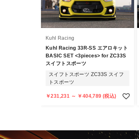
お届け商品について
商品到着後は速やかに開封のうえ、中
当社ならびにメーカーでは販売する商
Kuhl Racing
万一、商品に不具合があった場合は商
なお、塗装・加工・装着後の交換や返
Kuhl Racing 33R-SS エアロキット
BASIC SET <3pieces> for ZC33S
商品の不具合や状況は写真等をお願い
スイフトスポーツ
明らかに当社またはメーカーに瑕疵が
スイフトスポーツ ZC33S スイフ
当社よりメーカー・運送会社へ状況報
トスポーツ
尚、やむを得ず同等品・代替品をご用
お客様のお支払い方法に関わらず、ご
￥231,231 ～ ￥404,789 (税込)