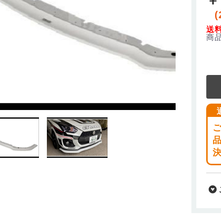
(
送
商