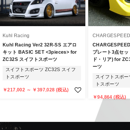
身をご確認下さい。
品に万全を期すよう尽力しておりますが、
Kuhl Racing
CHARGESPEE
品出荷後5日以内にご連絡をお願いします。
品は、理由を問わず一切お受けできません。
Kuhl Racing Ver2 32R-SS エアロ
CHARGESPE
キット BASIC SET <3pieces> for
プレート3点セッ
する場合もございますので、ご協力をお願いします。
ZC32S スイフトスポーツ
ド・リア) for Z
認められる場合（商品誤発送・初期不良・運送破損等）につ
ーツ
スイフトスポーツ ZC32S スイフ
告・確認の上、同等品・代替品への交換対応の手配をさせて
トスポーツ
スイフトスポーツ
意出来ない場合はご返金とさせて頂きます。
トスポーツ
返金は銀行振込となりますことを予めご了承下さい。
￥217,002 ～ ￥397,028 (税込)
￥94,864 (税込)