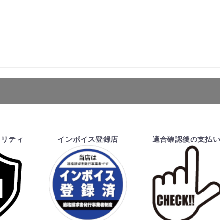
ます。
お買物を続ける
カートへ進む
ュリティ
インボイス登録店
適合確認後の支払
を行い、商品の価格・送料及び納期の正式なご連絡をしてか
い、適合しない場合はキャンセル可能です。
価格が変わる場合があります。
となる場合があります。
ご注文時と納期が異なるトラブルが発生致しますのでお受け
のお手続きをお願い致します。