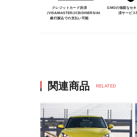
決済について
クレジットカード決済
GMOの強固なセ
（VISA/MASTER/JCB/DINERS/AMEX）、
済サービス
銀行振込での支払い可能
・ご注文後にメーカー確認を行い、商
・決済方法は、クレジットカード決済（VI
※決済にあたり42,000社の導入
決済後の正式注文後のキャンセルや変
・決済後の正式注文後のキャンセルや
※商品写真は実際の商品とカラーや
商品名や説明等でご確認ください
関連商品
RELATED
発送について
・エアロパーツ・マフラー等の大型商
また、小さな商品でも、メーカーに
・発送先に、塗装・取付店等の業者様
・メーカーによっては、配送先が自動