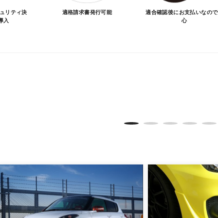
キュリティ決
適格請求書発行可能
適合確認後にお支払いなので
導入
心
品が愛車に合うことを確認してから決済となります。
SA/MASTER/JCB/DINERS/AMEX）、銀行振込となり
実績がある、GMOイプシロン株式会社が提供する強固なセキュ
更について
変更は不可となりますので、商品やカラー等、お間違い無い
イメージが若干異なる場合もございます。
。
品は、個人宅への直送・営業所止めができないことがあるこ
よっては個人宅直送・営業所止めが不可の場合がございます
をご指定することをお奨め致します。
車関連業者でなければ、配送出来ないことがあることは予め