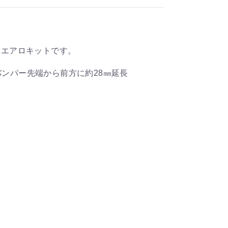
るエアロキットです。
バンパー先端から前方に約28㎜延長