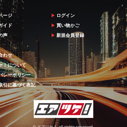
ページ
ログイン
ガイド
買い物かご
の声
新規会員登録
合わせ
ケ！について
バシーポリシー
取引に基づく表記
© エアツケ！ all rights reserved.