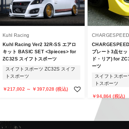
身をご確認下さい。
品に万全を期すよう尽力しておりますが、
Kuhl Racing
CHARGESPEE
品出荷後5日以内にご連絡をお願いします。
品は、理由を問わず一切お受けできません。
Kuhl Racing Ver2 32R-SS エアロ
CHARGESPE
キット BASIC SET <3pieces> for
プレート3点セッ
する場合もございますので、ご協力をお願いします。
ZC32S スイフトスポーツ
ド・リア) for Z
認められる場合（商品誤発送・初期不良・運送破損等）につ
ーツ
スイフトスポーツ ZC32S スイフ
告・確認の上、同等品・代替品への交換対応の手配をさせて
トスポーツ
スイフトスポーツ
意出来ない場合はご返金とさせて頂きます。
トスポーツ
返金は銀行振込となりますことを予めご了承下さい。
￥217,002 ～ ￥397,028 (税込)
￥94,864 (税込)