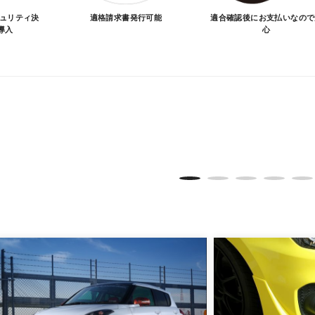
キュリティ決
適格請求書発行可能
適合確認後にお支払いなので
導入
心
品が愛車に合うことを確認してから決済となります。
SA/MASTER/JCB/DINERS/AMEX）、銀行振込となり
実績がある、GMOイプシロン株式会社が提供する強固なセキュ
更について
変更は不可となりますので、商品やカラー等、お間違い無い
イメージが若干異なる場合もございます。
。
品は、個人宅への直送・営業所止めができないことがあるこ
よっては個人宅直送・営業所止めが不可の場合がございます
をご指定することをお奨め致します。
車関連業者でなければ、配送出来ないことがあることは予め