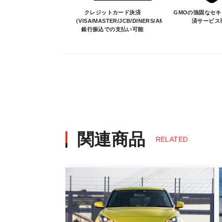
決済について
クレジットカード決済
GMOの強固なセ
（VISA/MASTER/JCB/DINERS/AMEX）、
済サービス
銀行振込での支払い可能
・ご注文後にメーカー確認を行い、商
・決済方法は、クレジットカード決済（VI
※決済にあたり42,000社の導入
決済後の正式注文後のキャンセルや変
・決済後の正式注文後のキャンセルや
※商品写真は実際の商品とカラーや
商品名や説明等でご確認ください
関連商品
RELATED
発送について
・エアロパーツ・マフラー等の大型商
また、小さな商品でも、メーカーに
・発送先に、塗装・取付店等の業者様
・メーカーによっては、配送先が自動