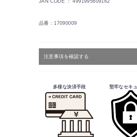
JAN CODE ： 4991995609162
品番：17090009
注意事項を確認する
ご注文・送料・納期等について
・商品は、メーカー取り寄せ品になり
多様な決済手段
堅牢なセキ
・ご注文受付後、メーカーに適合確認
そのため、ご注文後に適合確認を行
※商品はメーカー品のため予告無く
※商品は予告無く生産及び販売不可
・ご注文前の納期のお問い合わせは、
納期を知りたい場合は、一旦ご注文