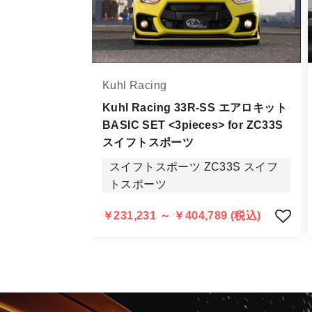
お届け商品について
商品到着後は速やかに開封のうえ、中
当社ならびにメーカーでは販売する商
Kuhl Racing
万一、商品に不具合があった場合は商
なお、塗装・加工・装着後の交換や返
Kuhl Racing 33R-SS エアロキット
BASIC SET <3pieces> for ZC33S
商品の不具合や状況は写真等をお願い
スイフトスポーツ
明らかに当社またはメーカーに瑕疵が
スイフトスポーツ ZC33S スイフ
当社よりメーカー・運送会社へ状況報
トスポーツ
尚、やむを得ず同等品・代替品をご用
お客様のお支払い方法に関わらず、ご
￥231,231 ～ ￥404,789 (税込)