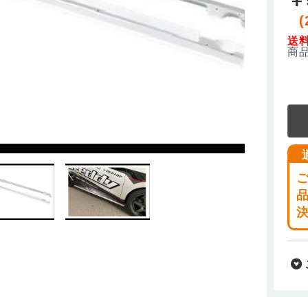
(
送
商