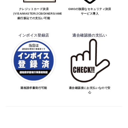
変わる場合があります。
※商品は予告無く生産及び販売不可となる
クレジットカード決済
GMOの強固なセキュリティ決済
（VISA/MASTER/JCB/DINERS/AMEX）、
サービス導入
場合があります。
銀行振込での支払い可能
・ご注文前の納期のお問い合わせは、ご注文
時と納期が異なるトラブルが発生致しますの
インボイス登録店
適合確認後の支払い
でお受けしておりません。
納期を知りたい場合は、一旦ご注文のお手
続きをお願い致します。
決済について
・ご注文後にメーカー確認を行い、商品が愛
車に合うことを確認してから決済となりま
適格請求書発行可能
適合確認後にお支払いなので安
心
す。
・決済方法は、クレジットカード決済
（VISA/MASTER/JCB/DINERS/AMEX）、
銀行振込となります。
※決済にあたり42,000社の導入実績があ