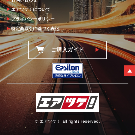
理由を問わず一切お受けできません。
エアツケ！について
プライバシーポリシー
商品の不具合や状況は写真等をお願いする場
合もございますので、ご協力をお願いしま
特定商取引に基づく表記
す。
明らかに当社またはメーカーに瑕疵が認めら
ご購入ガイド
れる場合（商品誤発送・初期不良・運送破損
等）につきましては、
当社よりメーカー・運送会社へ状況報告・確
認の上、同等品・代替品への交換対応の手配
をさせて頂きます。
尚、やむを得ず同等品・代替品をご用意出来
ない場合はご返金とさせて頂きます。
お客様のお支払い方法に関わらず、ご返金は
銀行振込となりますことを予めご了承下さ
い。
© エアツケ！ all rights reserved.