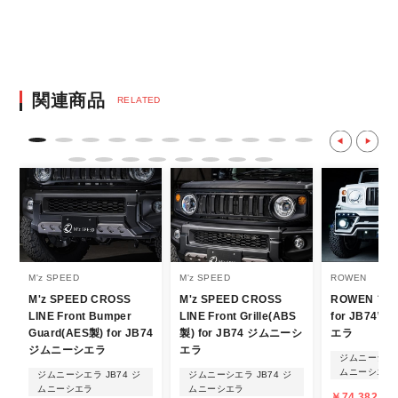
る、GMOイプシロン株式会社が提供する強
固なセキュリティ決済サービスを利用してい
ます。
決済後の正式注文後のキャンセルや変更につい
関連商品
RELATED
て
・決済後の正式注文後のキャンセルや変更は
不可となりますので、商品やカラー等、お間
違い無いようお願い致します。
※商品写真は実際の商品とカラーやイメー
ジが若干異なる場合もございます。
商品名や説明等でご確認ください。
M'z SPEED
M'z SPEED
ROWEN
M'z SPEED CROSS
M'z SPEED CROSS
ROWEN フ
発送について
LINE Front Bumper
LINE Front Grille(ABS
for JB74
Guard(AES製) for JB74
製) for JB74 ジムニーシ
エラ
・エアロパーツ・マフラー等の大型商品は、
ジムニーシエラ
エラ
ジムニーシエラ
個人宅への直送・営業所止めができないこと
ムニーシエラ
ジムニーシエラ JB74 ジ
ジムニーシエラ JB74 ジ
ムニーシエラ
ムニーシエラ
があることはご了承ください。
￥74,382 ～ 