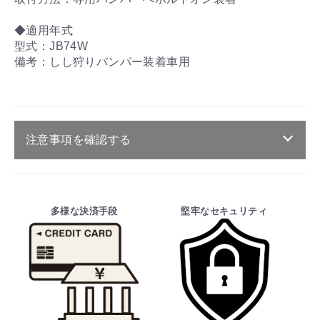
◆適用年式
型式：JB74W
備考：しし狩りバンパー装着車用
注意事項を確認する
ご注文・送料・納期等について
お買物を続ける
カートへ進む
・商品は、メーカー取り寄せ品になります。
多様な決済手段
堅牢なセキュリティ
・ご注文受付後、メーカーに適合確認を行
い、商品の価格・送料及び納期の正式なご連
絡をしてからの決済となっております。
そのため、ご注文後に適合確認を行い、適
合しない場合はキャンセル可能です。
※商品はメーカー品のため予告無く価格が