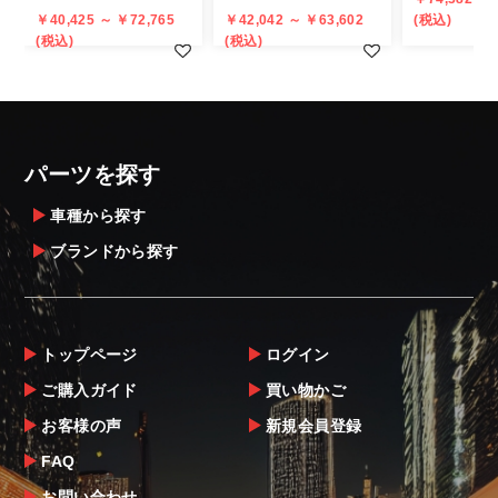
また、小さな商品でも、メーカーによって
￥40,425 ～ ￥72,765
￥42,042 ～ ￥63,602
(税込)
(税込)
(税込)
は個人宅直送・営業所止めが不可の場合がご
ざいます。
・発送先に、塗装・取付店等の業者様をご指
定することをお奨め致します。
・メーカーによっては、配送先が自動車関連
パーツを探す
業者でなければ、配送出来ないことがあるこ
とは予めご了承ください。
車種から探す
ブランドから探す
お届け商品について
商品到着後は速やかに開封のうえ、中身をご
確認下さい。
トップページ
ログイン
当社ならびにメーカーでは販売する商品に万
ご購入ガイド
買い物かご
全を期すよう尽力しておりますが、
お客様の声
新規会員登録
万一、商品に不具合があった場合は商品出荷
後5日以内にご連絡をお願いします。
FAQ
なお、塗装・加工・装着後の交換や返品は、
お問い合わせ