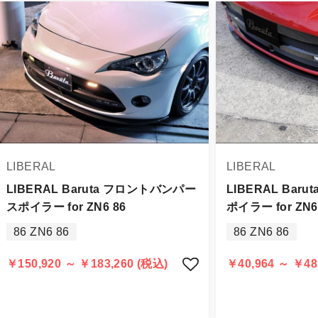
品は、個人宅への直送・営業所止めができないことがあるこ
よっては個人宅直送・営業所止めが不可の場合がございます
をご指定することをお奨め致します。
車関連業者でなければ、配送出来ないことがあることは予め
身をご確認下さい。
品に万全を期すよう尽力しておりますが、
LIBERAL
LIBERAL
品出荷後5日以内にご連絡をお願いします。
品は、理由を問わず一切お受けできません。
LIBERAL Baruta フロントバンパー
LIBERAL Bar
スポイラー for ZN6 86
ポイラー for ZN6
する場合もございますので、ご協力をお願いします。
86 ZN6 86
86 ZN6 86
認められる場合（商品誤発送・初期不良・運送破損等）につ
告・確認の上、同等品・代替品への交換対応の手配をさせて
￥150,920 ～ ￥183,260 (税込)
￥40,964 ～ ￥48
意出来ない場合はご返金とさせて頂きます。
返金は銀行振込となりますことを予めご了承下さい。