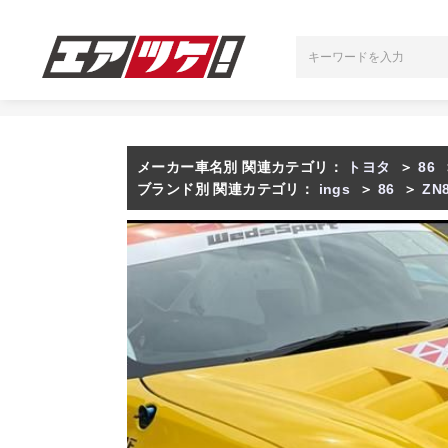
メーカー車名別 関連カテゴリ：
トヨタ
＞
86
ブランド別 関連カテゴリ：
ings
＞
86
＞
ZN