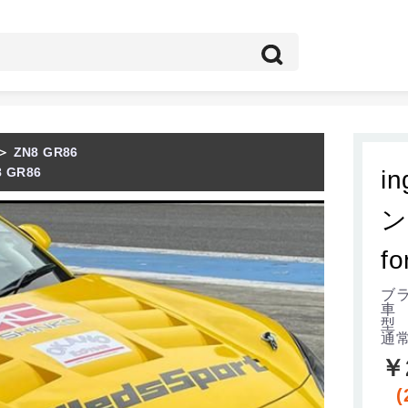
＞
ZN8 GR86
8 GR86
i
ン
f
ブラ
車
型 
通
￥
(