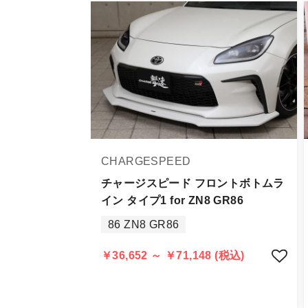
・エアロパーツ・マフラー等の大型商
また、小さな商品でも、メーカーに
・発送先に、塗装・取付店等の業者様
・メーカーによっては、配送先が自動
お届け商品について
商品到着後は速やかに開封のうえ、中
当社ならびにメーカーでは販売する商
CHARGESPEED
万一、商品に不具合があった場合は商
なお、塗装・加工・装着後の交換や返
チャージスピード フロントボトムラ
イン タイプ1 for ZN8 GR86
商品の不具合や状況は写真等をお願い
86 ZN8 GR86
明らかに当社またはメーカーに瑕疵が
当社よりメーカー・運送会社へ状況報
￥36,652 ～ ￥71,148 (税込)
尚、やむを得ず同等品・代替品をご用
お客様のお支払い方法に関わらず、ご