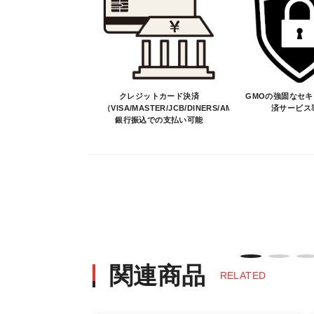
※商品はメーカー品のため予告無く
※商品は予告無く生産及び販売不可
・ご注文前の納期のお問い合わせは、
納期を知りたい場合は、一旦ご注文
決済について
クレジットカード決済
GMOの強固なセ
（VISA/MASTER/JCB/DINERS/AMEX）、
済サービス
銀行振込での支払い可能
・ご注文後にメーカー確認を行い、商
・決済方法は、クレジットカード決済（VI
※決済にあたり42,000社の導入
決済後の正式注文後のキャンセルや変
・決済後の正式注文後のキャンセルや
※商品写真は実際の商品とカラーや
商品名や説明等でご確認ください
関連商品
RELATED
発送について