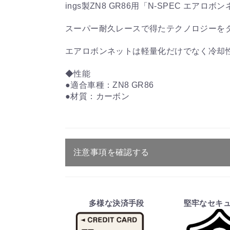
ings製ZN8 GR86用「N-SPEC エアロ
スーパー耐久レースで得たテクノロジーをダ
エアロボンネットは軽量化だけでなく冷却
◆性能
●適合車種：ZN8 GR86
●材質：カーボン
注意事項を確認する
ご注文・送料・納期等について
・商品は、メーカー取り寄せ品になり
多様な決済手段
堅牢なセキ
・ご注文受付後、メーカーに適合確認
そのため、ご注文後に適合確認を行