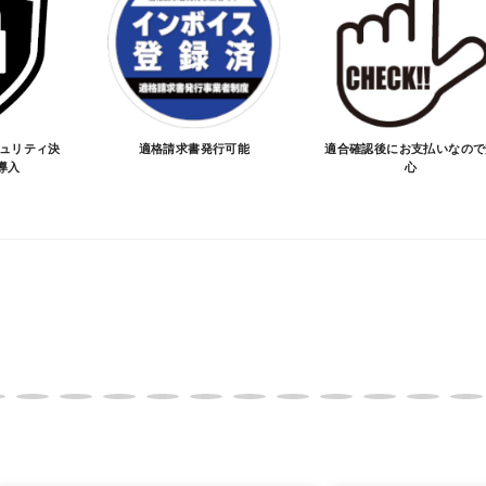
価格が変わる場合があります。
となる場合があります。
ご注文時と納期が異なるトラブルが発生致しますのでお受け
のお手続きをお願い致します。
お買物を続ける
カートへ進む
キュリティ決
適格請求書発行可能
適合確認後にお支払いなので
導入
心
品が愛車に合うことを確認してから決済となります。
SA/MASTER/JCB/DINERS/AMEX）、銀行振込となり
実績がある、GMOイプシロン株式会社が提供する強固なセキュ
更について
変更は不可となりますので、商品やカラー等、お間違い無い
イメージが若干異なる場合もございます。
。