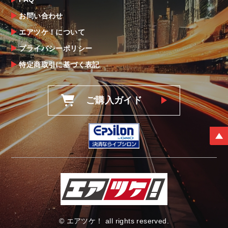
なお、塗装・加工・装着後の交換や返品は、
お問い合わせ
理由を問わず一切お受けできません。
エアツケ！について
プライバシーポリシー
商品の不具合や状況は写真等をお願いする場
合もございますので、ご協力をお願いしま
特定商取引に基づく表記
す。
明らかに当社またはメーカーに瑕疵が認めら
ご購入ガイド
れる場合（商品誤発送・初期不良・運送破損
等）につきましては、
当社よりメーカー・運送会社へ状況報告・確
認の上、同等品・代替品への交換対応の手配
をさせて頂きます。
尚、やむを得ず同等品・代替品をご用意出来
ない場合はご返金とさせて頂きます。
お客様のお支払い方法に関わらず、ご返金は
銀行振込となりますことを予めご了承下さ
い。
© エアツケ！ all rights reserved.