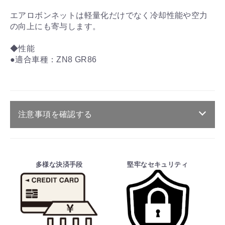
エアロボンネットは軽量化だけでなく冷却性能や空力
の向上にも寄与します。
◆性能
●適合車種：ZN8 GR86
注意事項を確認する
ご注文・送料・納期等について
・商品は、メーカー取り寄せ品になります。
多様な決済手段
堅牢なセキュリティ
・ご注文受付後、メーカーに適合確認を行
い、商品の価格・送料及び納期の正式なご連
絡をしてからの決済となっております。
そのため、ご注文後に適合確認を行い、適
合しない場合はキャンセル可能です。