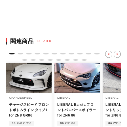
※決済にあたり42,000社の導入実績があ
る、GMOイプシロン株式会社が提供する強
固なセキュリティ決済サービスを利用してい
ます。
決済後の正式注文後のキャンセルや変更につい
関連商品
RELATED
て
・決済後の正式注文後のキャンセルや変更は
不可となりますので、商品やカラー等、お間
違い無いようお願い致します。
※商品写真は実際の商品とカラーやイメー
ジが若干異なる場合もございます。
商品名や説明等でご確認ください。
CHARGESPEED
LIBERAL
LIBERAL
チャージスピード フロン
LIBERAL Baruta フロ
LIBERAL Ba
発送について
トボトムライン タイプ1
ントバンパースポイラー
ントリップス
for ZN8 GR86
for ZN6 86
for ZN6 86
・エアロパーツ・マフラー等の大型商品は、
86 ZN8 GR86
86 ZN6 86
86 ZN6 86