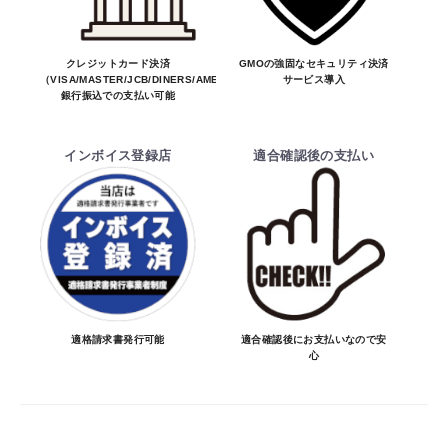
※商品はメーカー品のため予告無く価格が
お買物を続ける
カートへ進む
変わる場合があります。
※商品は予告無く生産及び販売不可となる
クレジットカード決済
GMOの強固なセキュリティ決済
（VISA/MASTER/JCB/DINERS/AMEX）、
サービス導入
場合があります。
銀行振込での支払い可能
・ご注文前の納期のお問い合わせは、ご注文
時と納期が異なるトラブルが発生致しますの
インボイス登録店
適合確認後の支払い
でお受けしておりません。
納期を知りたい場合は、一旦ご注文のお手
続きをお願い致します。
決済について
・ご注文後にメーカー確認を行い、商品が愛
車に合うことを確認してから決済となりま
適格請求書発行可能
適合確認後にお支払いなので安
心
す。
・決済方法は、クレジットカード決済
（VISA/MASTER/JCB/DINERS/AMEX）、
銀行振込となります。