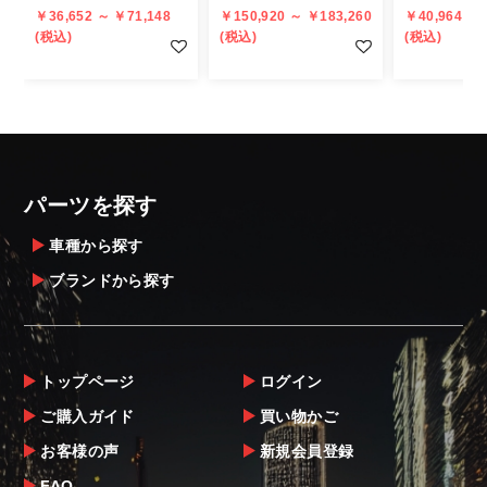
個人宅への直送・営業所止めができないこと
￥36,652 ～ ￥71,148
￥150,920 ～ ￥183,260
￥40,964 ～ 
があることはご了承ください。
(税込)
(税込)
(税込)
また、小さな商品でも、メーカーによって
は個人宅直送・営業所止めが不可の場合がご
ざいます。
・発送先に、塗装・取付店等の業者様をご指
定することをお奨め致します。
・メーカーによっては、配送先が自動車関連
パーツを探す
業者でなければ、配送出来ないことがあるこ
とは予めご了承ください。
車種から探す
ブランドから探す
お届け商品について
商品到着後は速やかに開封のうえ、中身をご
確認下さい。
トップページ
ログイン
当社ならびにメーカーでは販売する商品に万
ご購入ガイド
買い物かご
全を期すよう尽力しておりますが、
お客様の声
新規会員登録
万一、商品に不具合があった場合は商品出荷
後5日以内にご連絡をお願いします。
FAQ