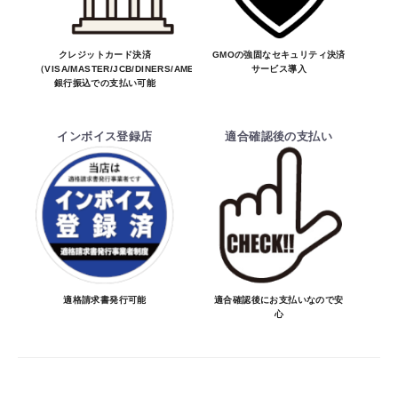
※商品はメーカー品のため予告無く価格が
変わる場合があります。
お買物を続ける
カートへ進む
※商品は予告無く生産及び販売不可となる
クレジットカード決済
GMOの強固なセキュリティ決済
（VISA/MASTER/JCB/DINERS/AMEX）、
サービス導入
場合があります。
銀行振込での支払い可能
・ご注文前の納期のお問い合わせは、ご注文
時と納期が異なるトラブルが発生致しますの
インボイス登録店
適合確認後の支払い
でお受けしておりません。
納期を知りたい場合は、一旦ご注文のお手
続きをお願い致します。
決済について
・ご注文後にメーカー確認を行い、商品が愛
車に合うことを確認してから決済となりま
適格請求書発行可能
適合確認後にお支払いなので安
心
す。
・決済方法は、クレジットカード決済
（VISA/MASTER/JCB/DINERS/AMEX）、
銀行振込となります。