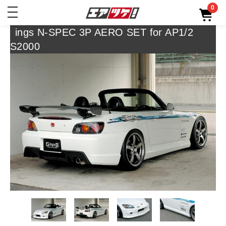
0
toggle
navigation
ings N-SPEC 3P AERO SET for AP1/2
S2000