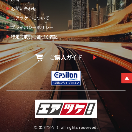
なお、塗装・加工・装着後の交換や返品は、
お問い合わせ
理由を問わず一切お受けできません。
エアツケ！について
プライバシーポリシー
商品の不具合や状況は写真等をお願いする場
合もございますので、ご協力をお願いしま
特定商取引に基づく表記
す。
明らかに当社またはメーカーに瑕疵が認めら
ご購入ガイド
れる場合（商品誤発送・初期不良・運送破損
等）につきましては、
当社よりメーカー・運送会社へ状況報告・確
認の上、同等品・代替品への交換対応の手配
をさせて頂きます。
尚、やむを得ず同等品・代替品をご用意出来
ない場合はご返金とさせて頂きます。
お客様のお支払い方法に関わらず、ご返金は
銀行振込となりますことを予めご了承下さ
い。
© エアツケ！ all rights reserved.