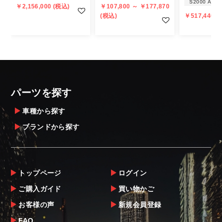
S2000 AP1/
￥2,156,000 (税込)
￥107,800 ～ ￥177,870
があることはご了承ください。
(税込)
￥517,440 (
また、小さな商品でも、メーカーによって
は個人宅直送・営業所止めが不可の場合がご
ざいます。
・発送先に、塗装・取付店等の業者様をご指
定することをお奨め致します。
・メーカーによっては、配送先が自動車関連
パーツを探す
業者でなければ、配送出来ないことがあるこ
とは予めご了承ください。
車種から探す
ブランドから探す
お届け商品について
商品到着後は速やかに開封のうえ、中身をご
確認下さい。
トップページ
ログイン
当社ならびにメーカーでは販売する商品に万
ご購入ガイド
買い物かご
全を期すよう尽力しておりますが、
お客様の声
新規会員登録
万一、商品に不具合があった場合は商品出荷
後5日以内にご連絡をお願いします。
FAQ