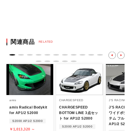
※決済にあたり42,000社の導入実績があ
る、GMOイプシロン株式会社が提供する強
固なセキュリティ決済サービスを利用してい
ます。
決済後の正式注文後のキャンセルや変更につい
関連商品
RELATED
て
・決済後の正式注文後のキャンセルや変更は
不可となりますので、商品やカラー等、お間
違い無いようお願い致します。
※商品写真は実際の商品とカラーやイメー
ジが若干異なる場合もございます。
商品名や説明等でご確認ください。
amis
CHARGESPEED
J'S RACING
amis Radical Bodykit
CHARGESPEED
J'S RACING
発送について
for AP1/2 S2000
BOTTOM LINE 3点セッ
ワイドボディ
ト for AP1/2 S2000
テム フルキット
S2000 AP1/2 S2000
・エアロパーツ・マフラー等の大型商品は、
AP1/2 S200
S2000 AP1/2 S2000
￥1,013,320 ～
個人宅への直送・営業所止めができないこと