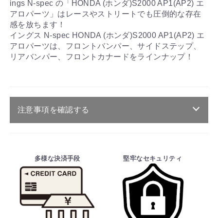
ings N-spec の「HONDA (ホンダ)S2000 AP1(AP2) エ
アロパーツ」はレースやストリートでも圧倒的な存在
感を放ちます！
イングス N-spec HONDA (ホンダ)S2000 AP1(AP2) エ
アロパーツは、フロントバンパー、サイドステップ、
リアバンパー、フロントカナードをラインナップ！
注意事項を確認する
ご注文・送料・納期等について
・商品は、メーカー取り寄せ品になります。
多様な決済手段
堅牢なセキュリティ
・ご注文受付後、メーカーに適合確認を行
い、商品の価格・送料及び納期の正式なご連
絡をしてからの決済となっております。
そのため、ご注文後に適合確認を行い、適
合しない場合はキャンセル可能です。