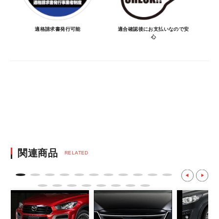
・ご注文後にメーカー確認を行い、商品が愛
車に合うことを確認してから決済となりま
適格請求書発行可能
適合確認後にお支払いなので安
心
す。
・決済方法は、クレジットカード決済
（VISA/MASTER/JCB/DINERS/AMEX）、
銀行振込となります。
※決済にあたり42,000社の導入実績があ
る、GMOイプシロン株式会社が提供する強
固なセキュリティ決済サービスを利用してい
ます。
決済後の正式注文後のキャンセルや変更につい
関連商品
RELATED
て
・決済後の正式注文後のキャンセルや変更は
不可となりますので、商品やカラー等、お間
違い無いようお願い致します。
※商品写真は実際の商品とカラーやイメー