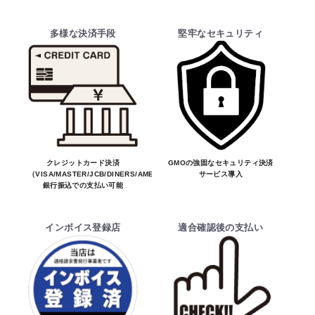
・商品は、メーカー取り寄せ品になります。
多様な決済手段
堅牢なセキュリティ
・ご注文受付後、メーカーに適合確認を行
い、商品の価格・送料及び納期の正式なご連
絡をしてからの決済となっております。
お買物を続ける
カートへ進む
そのため、ご注文後に適合確認を行い、適
合しない場合はキャンセル可能です。
※商品はメーカー品のため予告無く価格が
変わる場合があります。
※商品は予告無く生産及び販売不可となる
クレジットカード決済
GMOの強固なセキュリティ決済
（VISA/MASTER/JCB/DINERS/AMEX）、
サービス導入
場合があります。
銀行振込での支払い可能
・ご注文前の納期のお問い合わせは、ご注文
時と納期が異なるトラブルが発生致しますの
インボイス登録店
適合確認後の支払い
でお受けしておりません。
納期を知りたい場合は、一旦ご注文のお手
続きをお願い致します。
決済について