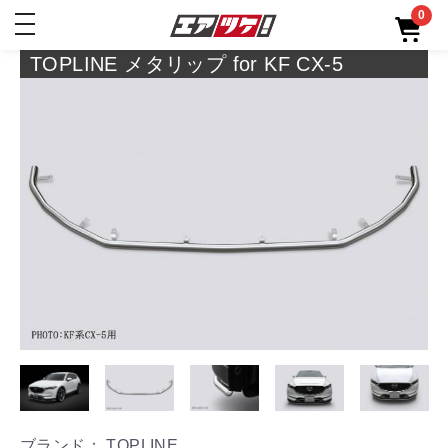
0
toggle
navigation
TOPLINE メタリップ for KF CX-5
ブランド： TOPLINE