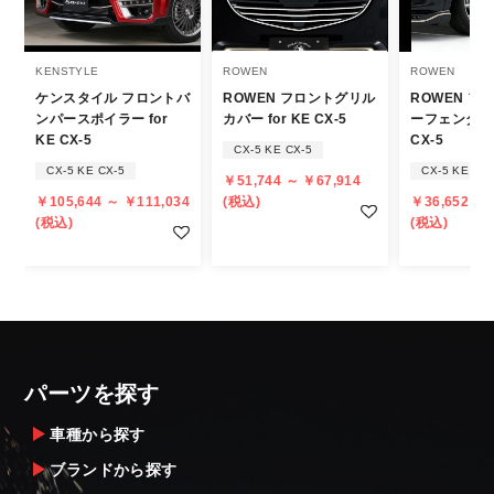
ジが若干異なる場合もございます。
商品名や説明等でご確認ください。
KENSTYLE
ROWEN
ROWEN
ケンスタイル フロントバ
ROWEN フロントグリル
ROWEN フ
発送について
ンパースポイラー for
カバー for KE CX-5
ーフェンダー f
KE CX-5
CX-5
CX-5 KE CX-5
・エアロパーツ・マフラー等の大型商品は、
CX-5 KE CX-5
CX-5 KE CX-
￥51,744 ～ ￥67,914
個人宅への直送・営業所止めができないこと
￥105,644 ～ ￥111,034
(税込)
￥36,652 ～ 
があることはご了承ください。
(税込)
(税込)
また、小さな商品でも、メーカーによって
は個人宅直送・営業所止めが不可の場合がご
ざいます。
・発送先に、塗装・取付店等の業者様をご指
定することをお奨め致します。
・メーカーによっては、配送先が自動車関連
パーツを探す
業者でなければ、配送出来ないことがあるこ
とは予めご了承ください。
車種から探す
ブランドから探す
お届け商品について