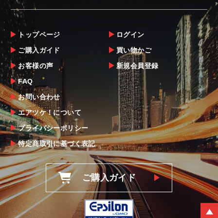
商品到着後は速やかに開封のうえ、中身をご
確認下さい。
トップページ
ログイン
当社ならびにメーカーでは販売する商品に万
ご購入ガイド
買い物かご
全を期すよう尽力しておりますが、
お客様の声
新規会員登録
万一、商品に不具合があった場合は商品出荷
後5日以内にご連絡をお願いします。
FAQ
なお、塗装・加工・装着後の交換や返品は、
お問い合わせ
理由を問わず一切お受けできません。
エアツケ！について
プライバシーポリシー
商品の不具合や状況は写真等をお願いする場
合もございますので、ご協力をお願いしま
特定商取引に基づく表記
す。
明らかに当社またはメーカーに瑕疵が認めら
ご購入ガイド
れる場合（商品誤発送・初期不良・運送破損
等）につきましては、
当社よりメーカー・運送会社へ状況報告・確
認の上、同等品・代替品への交換対応の手配