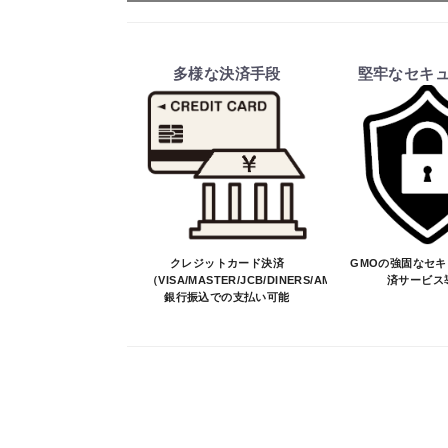
ご注文・送料・納期等について
・商品は、メーカー取り寄せ品になり
多様な決済手段
堅牢なセキ
・ご注文受付後、メーカーに適合確認
そのため、ご注文後に適合確認を行
※商品はメーカー品のため予告無く
※商品は予告無く生産及び販売不可
・ご注文前の納期のお問い合わせは、
納期を知りたい場合は、一旦ご注文
決済について
クレジットカード決済
GMOの強固なセ
（VISA/MASTER/JCB/DINERS/AMEX）、
済サービス
銀行振込での支払い可能
・ご注文後にメーカー確認を行い、商
・決済方法は、クレジットカード決済（VI
※決済にあたり42,000社の導入
決済後の正式注文後のキャンセルや変