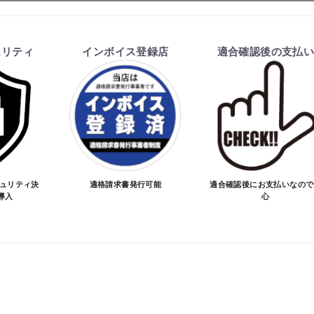
ます。
ュリティ
インボイス登録店
適合確認後の支払
を行い、商品の価格・送料及び納期の正式なご連絡をしてか
い、適合しない場合はキャンセル可能です。
価格が変わる場合があります。
となる場合があります。
お買物を続ける
カートへ進む
ご注文時と納期が異なるトラブルが発生致しますのでお受け
のお手続きをお願い致します。
キュリティ決
適格請求書発行可能
適合確認後にお支払いなので
導入
心
品が愛車に合うことを確認してから決済となります。
SA/MASTER/JCB/DINERS/AMEX）、銀行振込となり
実績がある、GMOイプシロン株式会社が提供する強固なセキュ
更について