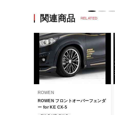
・決済後の正式注文後のキャンセルや
※商品写真は実際の商品とカラーや
商品名や説明等でご確認ください
関連商品
RELATED
発送について
・エアロパーツ・マフラー等の大型商
また、小さな商品でも、メーカーに
・発送先に、塗装・取付店等の業者様
・メーカーによっては、配送先が自動
お届け商品について
商品到着後は速やかに開封のうえ、中
当社ならびにメーカーでは販売する商
ROWEN
万一、商品に不具合があった場合は商
なお、塗装・加工・装着後の交換や返
ROWEN フロントオーバーフェンダ
ー for KE CX-5
商品の不具合や状況は写真等をお願い