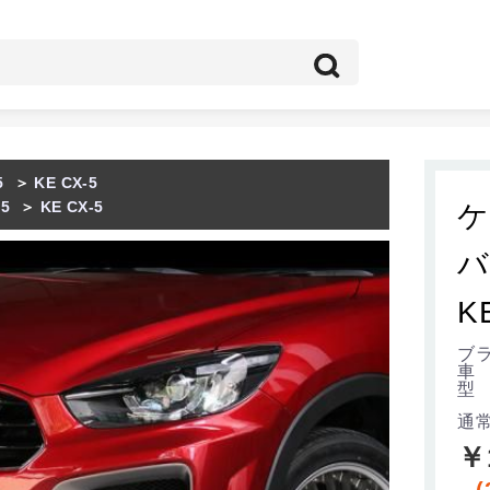
5
＞
KE CX-5
-5
＞
KE CX-5
ケ
バ
K
ブラ
車 
型 
通
￥
(