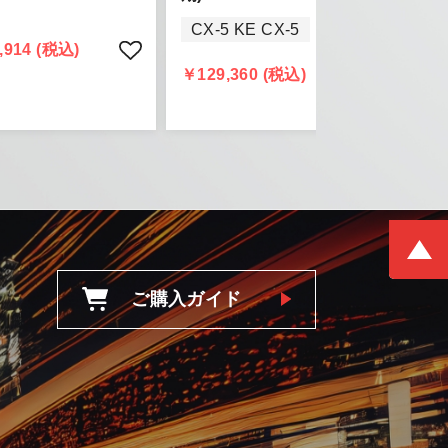
きましては、
CX-5 KE CX-5
頂きます。
,914 (税込)
￥129,360 (税込)
ご購入ガイド