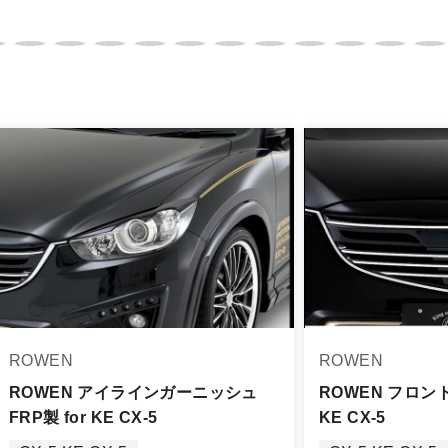
変更は不可となりますので、商品やカラー等、お間違い無い
イメージが若干異なる場合もございます。
。
品は、個人宅への直送・営業所止めができないことがあるこ
よっては個人宅直送・営業所止めが不可の場合がございます
をご指定することをお奨め致します。
車関連業者でなければ、配送出来ないことがあることは予め
身をご確認下さい。
品に万全を期すよう尽力しておりますが、
ROWEN
ROWEN
品出荷後5日以内にご連絡をお願いします。
品は、理由を問わず一切お受けできません。
ROWEN アイラインガーニッシュ
ROWEN フロン
FRP製 for KE CX-5
KE CX-5
する場合もございますので、ご協力をお願いします。