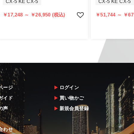
CX-5 KE CX-5
CX-5 KE CX-5
認められる場合（商品誤発送・初期不良・運送破損等）につ
告・確認の上、同等品・代替品への交換対応の手配をさせて
￥17,248 ～ ￥26,950 (税込)
￥51,744 ～ ￥67
意出来ない場合はご返金とさせて頂きます。
返金は銀行振込となりますことを予めご了承下さい。
ページ
ログイン
ガイド
買い物かご
の声
新規会員登録
合わせ