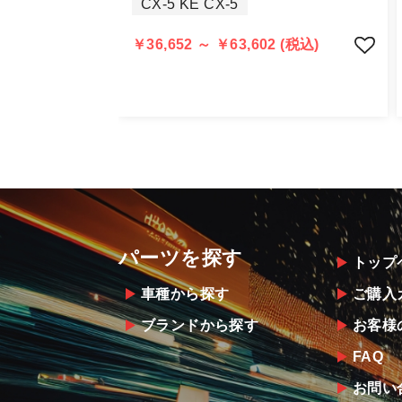
CX-5 KE CX-5
明らかに当社またはメーカーに瑕疵が
当社よりメーカー・運送会社へ状況報
￥36,652 ～ ￥63,602 (税込)
尚、やむを得ず同等品・代替品をご用
お客様のお支払い方法に関わらず、ご
パーツを探す
トップ
車種から探す
ご購入
ブランドから探す
お客様
FAQ
お問い