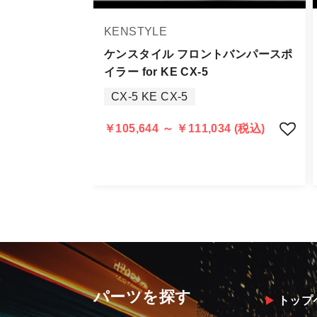
商品到着後は速やかに開封のうえ、中
当社ならびにメーカーでは販売する商
KENSTYLE
万一、商品に不具合があった場合は商
なお、塗装・加工・装着後の交換や返
ケンスタイル フロントバンパースポ
イラー for KE CX-5
商品の不具合や状況は写真等をお願い
CX-5 KE CX-5
明らかに当社またはメーカーに瑕疵が
当社よりメーカー・運送会社へ状況報
￥105,644 ～ ￥111,034 (税込)
尚、やむを得ず同等品・代替品をご用
お客様のお支払い方法に関わらず、ご
パーツを探す
トップ