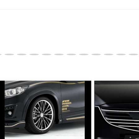
SA/MASTER/JCB/DINERS/AMEX）、銀行振込となり
実績がある、GMOイプシロン株式会社が提供する強固なセキュ
更について
変更は不可となりますので、商品やカラー等、お間違い無い
イメージが若干異なる場合もございます。
。
品は、個人宅への直送・営業所止めができないことがあるこ
よっては個人宅直送・営業所止めが不可の場合がございます
をご指定することをお奨め致します。
車関連業者でなければ、配送出来ないことがあることは予め