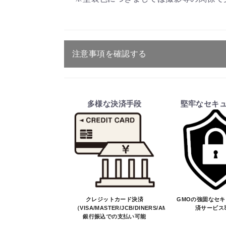
注意事項を確認する
ご注文・送料・納期等について
・商品は、メーカー取り寄せ品になり
多様な決済手段
堅牢なセキ
・ご注文受付後、メーカーに適合確認
そのため、ご注文後に適合確認を行
※商品はメーカー品のため予告無く
※商品は予告無く生産及び販売不可
・ご注文前の納期のお問い合わせは、
納期を知りたい場合は、一旦ご注文
決済について
クレジットカード決済
GMOの強固なセ
（VISA/MASTER/JCB/DINERS/AMEX）、
済サービス
銀行振込での支払い可能
・ご注文後にメーカー確認を行い、商