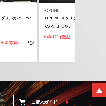
TOPLINE
トグリルカバー for
TOPLINE メタリップ for KF CX-5
CX-5 KF CX-5
きましては、
￥43,120 (税込)
頂きます。
,914 (税込)
ご購入ガイド