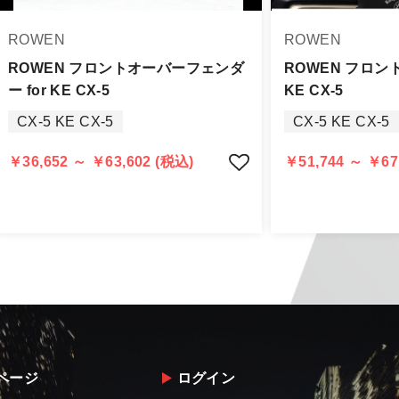
身をご確認下さい。
品に万全を期すよう尽力しておりますが、
ROWEN
ROWEN
品出荷後5日以内にご連絡をお願いします。
品は、理由を問わず一切お受けできません。
ROWEN フロントオーバーフェンダ
ROWEN フロン
ー for KE CX-5
KE CX-5
する場合もございますので、ご協力をお願いします。
CX-5 KE CX-5
CX-5 KE CX-5
認められる場合（商品誤発送・初期不良・運送破損等）につ
告・確認の上、同等品・代替品への交換対応の手配をさせて
￥36,652 ～ ￥63,602 (税込)
￥51,744 ～ ￥67
意出来ない場合はご返金とさせて頂きます。
返金は銀行振込となりますことを予めご了承下さい。
ページ
ログイン