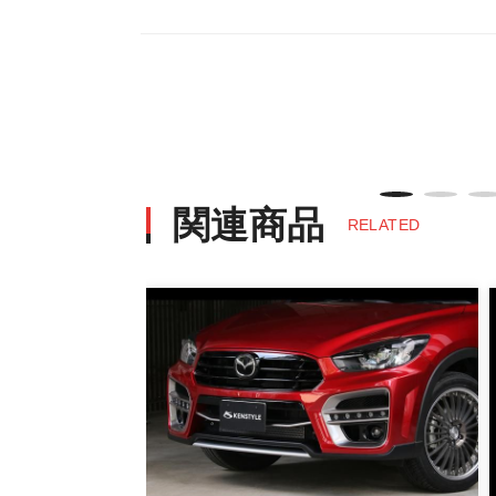
・決済方法は、クレジットカード決済（VI
※決済にあたり42,000社の導入
決済後の正式注文後のキャンセルや変
・決済後の正式注文後のキャンセルや
※商品写真は実際の商品とカラーや
商品名や説明等でご確認ください
関連商品
RELATED
発送について
・エアロパーツ・マフラー等の大型商
また、小さな商品でも、メーカーに
・発送先に、塗装・取付店等の業者様
・メーカーによっては、配送先が自動
お届け商品について