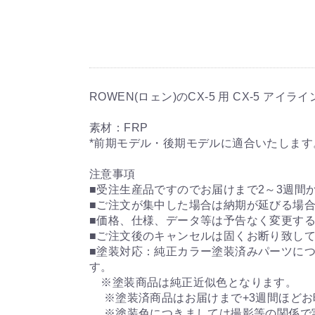
ROWEN(ロェン)のCX-5 用 CX-5 アイ
素材：FRP
*前期モデル・後期モデルに適合いたします
注意事項
■受注生産品ですのでお届けまで2～3週間
■ご注文が集中した場合は納期が延びる場
■価格、仕様、データ等は予告なく変更す
■ご注文後のキャンセルは固くお断り致し
■塗装対応：純正カラー塗装済みパーツにつ
す。
※塗装商品は純正近似色となります。
※塗装済商品はお届けまで+3週間ほどお
※塗装色につきましては撮影等の関係で